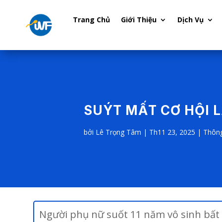
Trang Chủ
Giới Thiệu
Dịch Vụ
SUÝT MẤT CƠ HỘI L
bởi
Lê Trọng Tâm
|
Th11 23, 2025
|
Thông
Người phụ nữ suốt 11 năm vô sinh bất