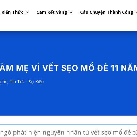
Kiến Thức
Cam Kết Vàng
Câu Chuyện Thành Công
ÀM MẸ VÌ VẾT SẸO MỔ ĐẺ 11 N
 tin
,
Tin Tức - Sự Kiện
 ngờ phát hiện nguyên nhân từ vết sẹo mổ đẻ