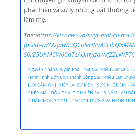
Các chuyên gia khuyến cáo phụ nữ từng
phát hiện và xử lý những bất thường t
làm mẹ.
Theo
https://vtcnews.vn/suyt-mat-co-hoi
fbclid=IwY2xjawKuQCpleHRuA2FlbQIxMA
S0rZ5UhMCW6CdTeAQmyJzawvfZZLkVPTC
Nguyên Nhân Chuyển Phôi Thất Bại Nhiều Lần Là Gì? &
Hành Trình Đón Con Thành Công Sau Nhiều Lần Chuyể
[LỜI CẢM ƠN] KHÉP LẠI SỰ KIỆN: “SỨC KHỎE SINH 
PHÉP MÀU ĐÓN THAI TỰ NHIÊN SAU 3 NĂM LẬN ĐẬN
7 NĂM MONG CON – TẮC VÒI TRỨNG VÀ HÀNH TRÌ