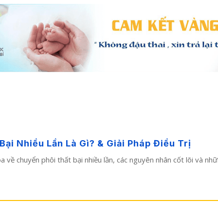
i Nhiều Lần Là Gì? & Giải Pháp Điều Trị
hoa về chuyển phôi thất bại nhiều lần, các nguyên nhân cốt lõi và n