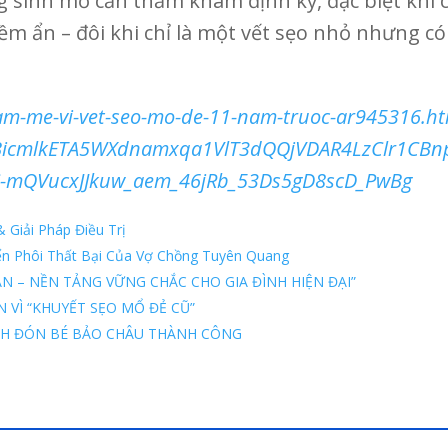
 sinh mổ cần thăm khám định kỳ, đặc biệt khi c
iềm ẩn – đôi khi chỉ là một vết sẹo nhỏ nhưng 
-lam-me-vi-vet-seo-mo-de-11-nam-truoc-ar945316.h
BicmlkETA5WXdnamxqa1VlT3dQQjVDAR4LzClr1CBn
-mQVucxJJkuw_aem_46jRb_53Ds5gD8scD_PwBg
 Giải Pháp Điều Trị
n Phôi Thất Bại Của Vợ Chồng Tuyên Quang
SẢN – NỀN TẢNG VỮNG CHẮC CHO GIA ĐÌNH HIỆN ĐẠI”
 VÌ “KHUYẾT SẸO MỔ ĐẺ CŨ”
NH ĐÓN BÉ BẢO CHÂU THÀNH CÔNG