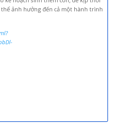
ó kế hoạch sinh thêm con, để kịp thời
có thể ảnh hưởng đến cả một hành trình
tml?
pbDl-