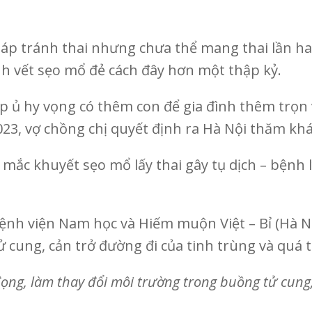
p tránh thai nhưng chưa thể mang thai lần hai
h vết sẹo mổ đẻ cách đây hơn một thập kỷ.
p ủ hy vọng có thêm con để gia đình thêm trọn
023, vợ chồng chị quyết định ra Hà Nội thăm kh
g mắc khuyết sẹo mổ lấy thai gây tụ dịch – bện
h viện Nam học và Hiếm muộn Việt – Bỉ (Hà Nội)
 cung, cản trở đường đi của tinh trùng và quá t
 đọng, làm thay đổi môi trường trong buồng tử cu