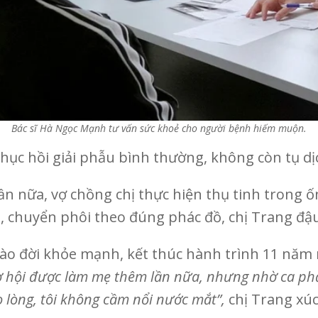
Bác sĩ Hà Ngọc Mạnh tư vấn sức khoẻ cho người bệnh hiếm muộn.
hục hồi giải phẫu bình thường, không còn tụ dị
 nữa, vợ chồng chị thực hiện thụ tinh trong ốn
g, chuyển phôi theo đúng phác đồ, chị Trang đậu
hào đời khỏe mạnh, kết thúc hành trình 11 năm
ơ hội được làm mẹ thêm lần nữa, nhưng nhờ ca phẫu
lòng, tôi không cầm nổi nước mắt”,
chị Trang xúc