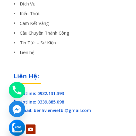
Dịch Vụ
Kiến Thức
Cam Kết Vàng
Câu Chuyện Thành Công
Tin Tức – Sự Kiện
Liên hệ
Liên Hệ:
Hotline: 0932.131.393

Hotline: 0339.885.098

Email: benhvienvietbi@gmail.com

chaty