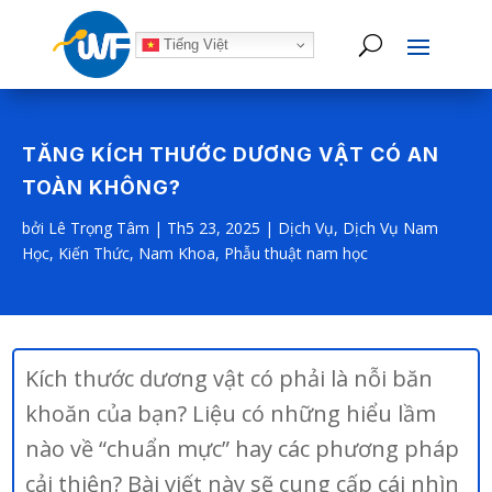
Tiếng Việt
TĂNG KÍCH THƯỚC DƯƠNG VẬT CÓ AN
TOÀN KHÔNG?
bởi
Lê Trọng Tâm
|
Th5 23, 2025
|
Dịch Vụ
,
Dịch Vụ Nam
Học
,
Kiến Thức
,
Nam Khoa
,
Phẫu thuật nam học
Kích thước dương vật có phải là nỗi băn
khoăn của bạn? Liệu có những hiểu lầm
nào về “chuẩn mực” hay các phương pháp
cải thiện? Bài viết này sẽ cung cấp cái nhìn