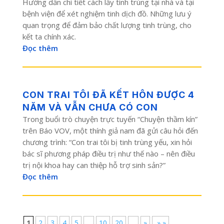
Hướng dẫn chi tiết cách lấy tinh trùng tại nhà và tại
bệnh viện để xét nghiệm tinh dịch đồ. Những lưu ý
quan trọng để đảm bảo chất lượng tinh trùng, cho
kết ta chính xác.
Đọc thêm
CON TRAI TÔI ĐÃ KẾT HÔN ĐƯỢC 4
NĂM VÀ VẪN CHƯA CÓ CON
Trong buổi trò chuyện trực tuyến “Chuyện thầm kín”
trên Báo VOV, một thính giả nam đã gửi câu hỏi đến
chương trình: “Con trai tôi bị tinh trùng yếu, xin hỏi
bác sĩ phương pháp điều trị như thế nào – nên điều
trị nội khoa hay can thiệp hỗ trợ sinh sản?”
Đọc thêm
1
2
3
4
5
...
10
20
...
»
» »