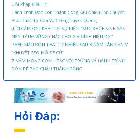
Giải Pháp Điều Trị
Hành Trình Đón Con Thành Công Sau Nhiều Lần Chuyển
Phôi Thất Bại Của Vợ Chồng Tuyên Quang
[LỜI CẢM ƠN] KHÉP LẠI SỰ KIỆN: “SỨC KHỎE SINH SẢN –
NỀN TẢNG VỮNG CHẮC CHO GIA ĐÌNH HIỆN ĐẠI”
PHÉP MÀU ĐÓN THAI TỰ NHIÊN SAU 3 NĂM LẬN ĐẬN VÌ
“KHUYẾT SẸO MỔ ĐẺ CŨ”
7 NĂM MONG CON – TẮC VÒI TRỨNG VÀ HÀNH TRÌNH
ĐÓN BÉ BẢO CHÂU THÀNH CÔNG
Hỏi Đáp: