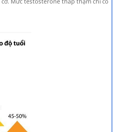
à cơ. Mức testosterone thấp thậm chí có