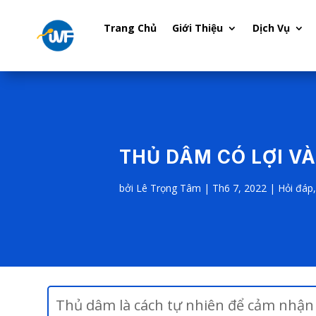
Trang Chủ
Giới Thiệu
Dịch Vụ
THỦ DÂM CÓ LỢI V
bởi
Lê Trọng Tâm
|
Th6 7, 2022
|
Hỏi đáp
Thủ dâm là cách tự nhiên để cảm nhận