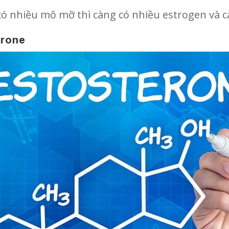
có nhiều mô mỡ thì càng có nhiều estrogen và cà
erone