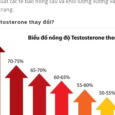
xuất các tế bào hồng cầu và khối lượng xương v
trạng.
tosterone thay đổi?