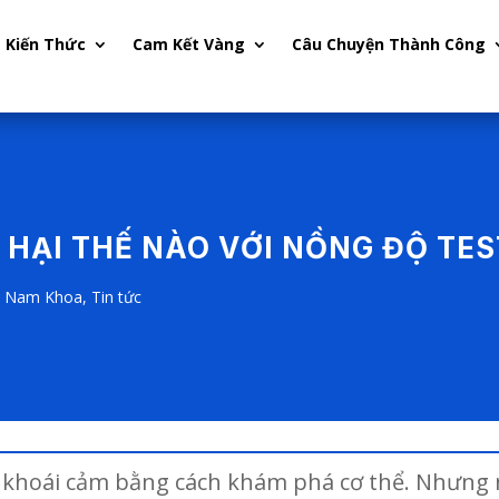
Kiến Thức
Cam Kết Vàng
Câu Chuyện Thành Công
À HẠI THẾ NÀO VỚI NỒNG ĐỘ TE
,
Nam Khoa
,
Tin tức
 khoái cảm bằng cách khám phá cơ thể. Nhưng n