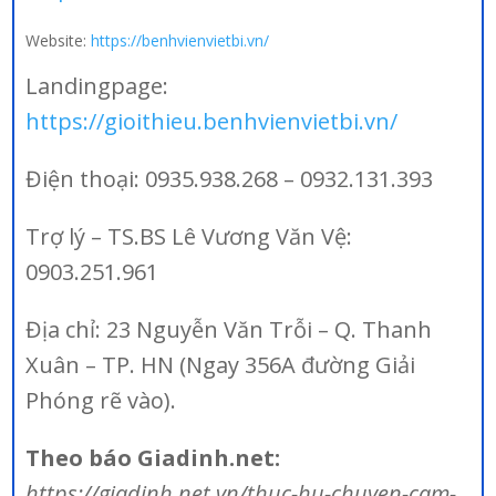
Website:
https://benhvienvietbi.vn/
Landingpage:
https://gioithieu.benhvienvietbi.vn/
Điện thoại: 0935.938.268 – 0932.131.393
Trợ lý – TS.BS Lê Vương Văn Vệ:
0903.251.961
Địa chỉ: 23 Nguyễn Văn Trỗi – Q. Thanh
Xuân – TP. HN (Ngay 356A đường Giải
Phóng rẽ vào).
Theo báo Giadinh.net:
https://giadinh.net.vn/thuc-hu-chuyen-cam-