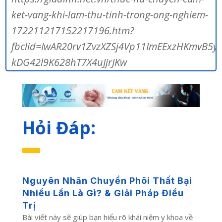
ket-vang-khi-lam-thu-tinh-trong-ong-nghiem-
172211217152217196.htm?
fbclid=IwAR20rv1ZvzXZSj4Vp11ImEExzHKmvB5yj
kDG42l9K628hT7X4uJjrJKw
Hỏi Đáp:
Nguyên Nhân Chuyển Phôi Thất Bại
Nhiều Lần Là Gì? & Giải Pháp Điều
Trị
Bài viết này sẽ giúp bạn hiểu rõ khái niệm y khoa về