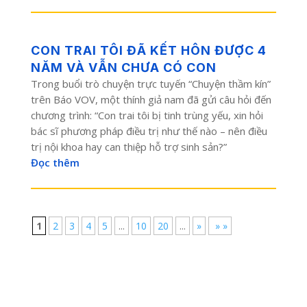
CON TRAI TÔI ĐÃ KẾT HÔN ĐƯỢC 4
NĂM VÀ VẪN CHƯA CÓ CON
Trong buổi trò chuyện trực tuyến “Chuyện thầm kín”
trên Báo VOV, một thính giả nam đã gửi câu hỏi đến
chương trình: “Con trai tôi bị tinh trùng yếu, xin hỏi
bác sĩ phương pháp điều trị như thế nào – nên điều
trị nội khoa hay can thiệp hỗ trợ sinh sản?”
Đọc thêm
1
2
3
4
5
...
10
20
...
»
» »