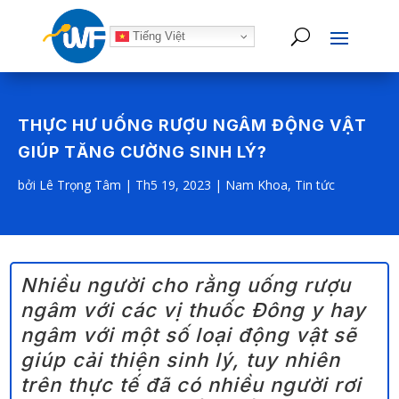
Tiếng Việt
THỰC HƯ UỐNG RƯỢU NGÂM ĐỘNG VẬT
GIÚP TĂNG CƯỜNG SINH LÝ?
bởi
Lê Trọng Tâm
|
Th5 19, 2023
|
Nam Khoa
,
Tin tức
Nhiều người cho rằng uống rượu
ngâm với các vị thuốc Đông y hay
ngâm với một số loại động vật sẽ
giúp cải thiện sinh lý, tuy nhiên
trên thực tế đã có nhiều người rơi