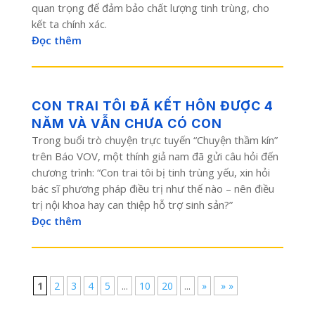
quan trọng để đảm bảo chất lượng tinh trùng, cho
kết ta chính xác.
Đọc thêm
CON TRAI TÔI ĐÃ KẾT HÔN ĐƯỢC 4
NĂM VÀ VẪN CHƯA CÓ CON
Trong buổi trò chuyện trực tuyến “Chuyện thầm kín”
trên Báo VOV, một thính giả nam đã gửi câu hỏi đến
chương trình: “Con trai tôi bị tinh trùng yếu, xin hỏi
bác sĩ phương pháp điều trị như thế nào – nên điều
trị nội khoa hay can thiệp hỗ trợ sinh sản?”
Đọc thêm
1
2
3
4
5
...
10
20
...
»
» »