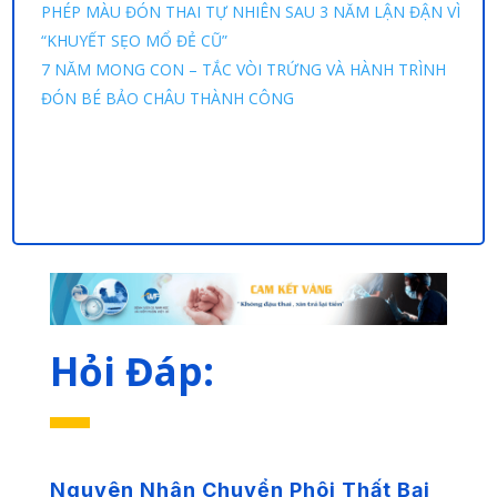
PHÉP MÀU ĐÓN THAI TỰ NHIÊN SAU 3 NĂM LẬN ĐẬN VÌ
“KHUYẾT SẸO MỔ ĐẺ CŨ”
7 NĂM MONG CON – TẮC VÒI TRỨNG VÀ HÀNH TRÌNH
ĐÓN BÉ BẢO CHÂU THÀNH CÔNG
Hỏi Đáp:
Nguyên Nhân Chuyển Phôi Thất Bại