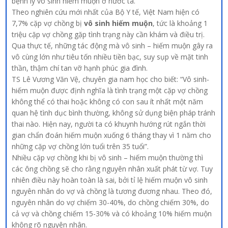
bệnh lý vô sinh hiếm muộn ở nước ta.
Theo nghiên cứu mới nhất của Bộ Y tế, Việt Nam hiện có
7,7% cặp vợ chồng bị
vô sinh hiếm muộn
, tức là khoảng 1
triệu cặp vợ chồng gặp tình trạng này cần khám và điều trị.
Qua thực tế, những tác động mà vô sinh – hiếm muộn gây ra
vô cùng lớn như tiêu tốn nhiều tiền bạc, suy sụp về mặt tinh
thần, thậm chí tan vỡ hạnh phúc gia đình.
TS Lê Vương Văn Vệ, chuyên gia nam học cho biết: “Vô sinh-
hiếm muộn được định nghĩa là tình trạng một cặp vợ chồng
không thể có thai hoặc không có con sau ít nhất một năm
quan hệ tình dục bình thường, không sử dụng biện pháp tránh
thai nào. Hiện nay, người ta có khuynh hướng rút ngắn thời
gian chẩn đoán hiếm muộn xuống 6 tháng thay vì 1 năm cho
những cặp vợ chồng lớn tuổi trên 35 tuổi”.
Nhiều cặp vợ chồng khi bị vô sinh – hiếm muộn thường thì
các ông chồng sẽ cho rằng nguyên nhân xuất phát từ vợ. Tuy
nhiên điều này hoàn toàn là sai, bởi tỉ lệ hiếm muộn vô sinh
nguyên nhân do vợ và chồng là tương đương nhau. Theo đó,
nguyên nhân do vợ chiếm 30-40%, do chồng chiếm 30%, do
cả vợ và chồng chiếm 15-30% và có khoảng 10% hiếm muộn
không rõ nguyên nhân.