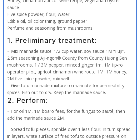
Honey, cinnamon apricot wine recipe, vegetarian oyster
sauce
Five spice powder, flour, water
Edible oil, oil color thing, ground pepper
Perfume and seasoning from mushrooms
1. Preliminary treatment:
– Mix marinade sauce: 1/2 cup water, soy sauce 1M “Fuji”,
2.5m seasoning Aji-ngon® County from County Huong Sen
mushrooms, 1 / 3M pepper, minced ginger 1m, 1M tip-ro
operator pilot, apricot cinnamon wine route 1M, 1M honey,
2M five spice powder, mix well.
– Give tofu marinade mixture to marinate for permeability
spices. Fish out to dry. Keep the marinade sauce.
2. Perform:
– For oil 1M, 1M boaro fees, for the fungus to sauté, then
add the marinade sauce 2M.
– Spread tofu pieces, sprinkle over 1 less flour. In turn spread
in layers, white surface of fried tofu to outside pressure on