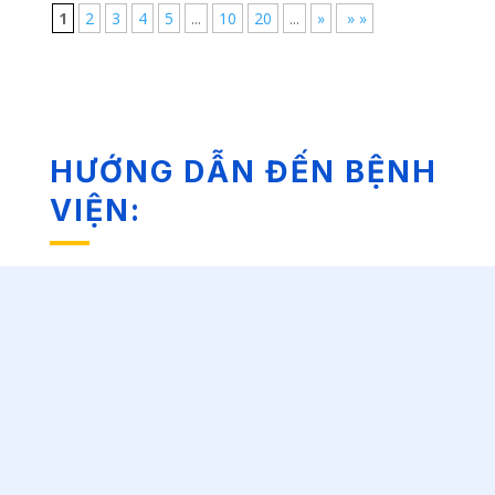
1
2
3
4
5
...
10
20
...
»
» »
HƯỚNG DẪN ĐẾN BỆNH
VIỆN: