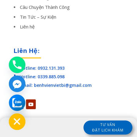
Câu Chuyện Thành Công
Tin Tức – Sự Kiện
Liên hệ
Liên Hệ:
Hotline: 0932.131.393

Hotline: 0339.885.098

Email: benhvienvietbi@gmail.com

chaty
Hide
TƯ VẤN
ĐẶT LỊCH KHÁM