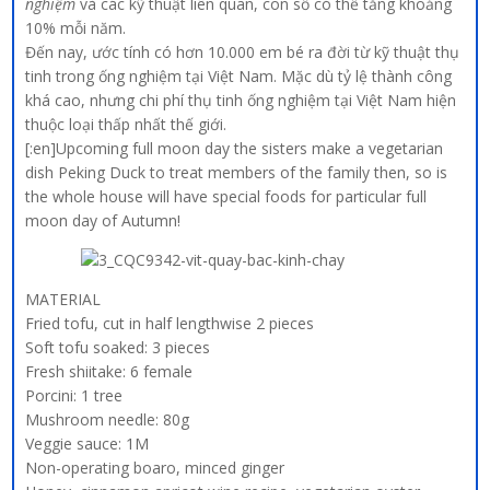
nghiệm
và các kỹ thuật liên quan, con số có thể tăng khoảng
10% mỗi năm.
Đến nay, ước tính có hơn 10.000 em bé ra đời từ kỹ thuật thụ
tinh trong ống nghiệm tại Việt Nam. Mặc dù tỷ lệ thành công
khá cao, nhưng chi phí thụ tinh ống nghiệm tại Việt Nam hiện
thuộc loại thấp nhất thế giới.
[:en]Upcoming full moon day the sisters make a vegetarian
dish Peking Duck to treat members of the family then, so is
the whole house will have special foods for particular full
moon day of Autumn!
MATERIAL
Fried tofu, cut in half lengthwise 2 pieces
Soft tofu soaked: 3 pieces
Fresh shiitake: 6 female
Porcini: 1 tree
Mushroom needle: 80g
Veggie sauce: 1M
Non-operating boaro, minced ginger