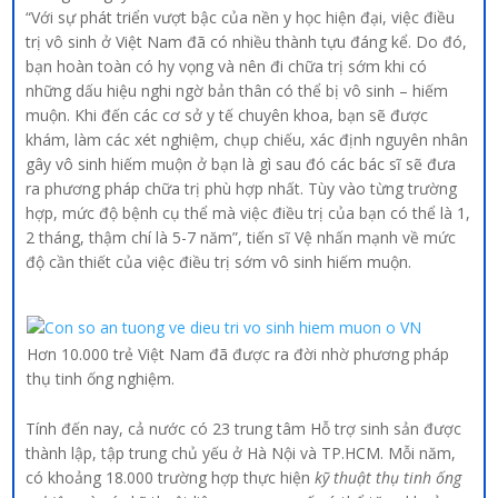
“Với sự phát triển vượt bậc của nền y học hiện đại, việc điều
trị vô sinh ở Việt Nam đã có nhiều thành tựu đáng kể. Do đó,
bạn hoàn toàn có hy vọng và nên đi chữa trị sớm khi có
những dấu hiệu nghi ngờ bản thân có thể bị vô sinh – hiếm
muộn. Khi đến các cơ sở y tế chuyên khoa, bạn sẽ được
khám, làm các xét nghiệm, chụp chiếu, xác định nguyên nhân
gây vô sinh hiếm muộn ở bạn là gì sau đó các bác sĩ sẽ đưa
ra phương pháp chữa trị phù hợp nhất. Tùy vào từng trường
hợp, mức độ bệnh cụ thể mà việc điều trị của bạn có thể là 1,
2 tháng, thậm chí là 5-7 năm”, tiến sĩ Vệ nhấn mạnh về mức
độ cần thiết của việc điều trị sớm vô sinh hiếm muộn.
Hơn 10.000 trẻ Việt Nam đã được ra đời nhờ phương pháp
thụ tinh ống nghiệm.
Tính đến nay, cả nước có 23 trung tâm Hỗ trợ sinh sản được
thành lập, tập trung chủ yếu ở Hà Nội và TP.HCM. Mỗi năm,
có khoảng 18.000 trường hợp thực hiện
kỹ thuật thụ tinh ống