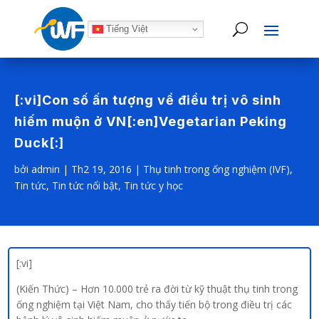
Tiếng Việt
[:vi]Con số ấn tượng về điều trị vô sinh
hiếm muộn ở VN[:en]Vegetarian Peking
Duck[:]
bởi
admin
|
Th2 19, 2016
|
Thụ tinh trong ống nghiệm (IVF)
,
Tin tức
,
Tin tức nổi bật
,
Tin tức y học
[:vi]
(Kiến Thức) – Hơn 10.000 trẻ ra đời từ kỹ thuật thụ tinh trong
ống nghiệm tại Việt Nam, cho thấy tiến bộ trong điều trị các