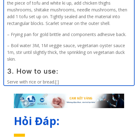
the piece of tofu and white ki up, add chicken thighs
mushrooms, shiitake mushrooms, needle mushrooms, then
add 1 tofu set up on. Tightly sealed and the material into
rectangular blocks. Scarlet smear on the outer shell.
– Frying pan for gold brittle and components adhesive back.
– Boil water 3M, 1M veggie sauce, vegetarian oyster sauce
1m, stir until slightly thick, the sprinkling on vegetarian duck
skin.
3. How to use:
Serve with rice or bread.[:]
Hỏi Đáp: