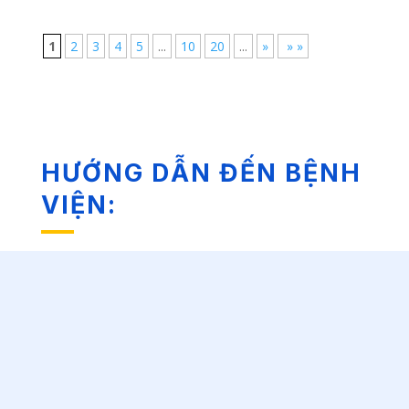
1
2
3
4
5
...
10
20
...
»
» »
HƯỚNG DẪN ĐẾN BỆNH
VIỆN: