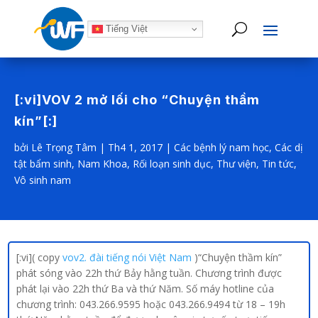
Tiếng Việt
[:vi]VOV 2 mở lối cho “Chuyện thầm
kín”[:]
bởi
Lê Trọng Tâm
|
Th4 1, 2017
|
Các bệnh lý nam học
,
Các dị
tật bẩm sinh
,
Nam Khoa
,
Rối loạn sinh dục
,
Thư viện
,
Tin tức
,
Vô sinh nam
[:vi]( copy
vov2. đài tiếng nói Việt Nam
)“Chuyện thầm kín”
phát sóng vào 22h thứ Bảy hằng tuần. Chương trình được
phát lại vào 22h thứ Ba và thứ Năm. Số máy hotline của
chương trình: 043.266.9595 hoặc 043.266.9494 từ 18 – 19h