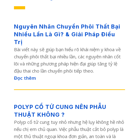
Nguyên Nhân Chuyển Phôi Thất Bại
Nhiều Lần Là Gì? & Giải Pháp Điều
Trị
Bài viết này sẽ giúp bạn hiểu rõ khái niệm y khoa về
chuyển phôi thất bại nhiều lần, các nguyên nhân cốt
lõi và những phương pháp hiện đại giúp tăng tỷ lệ
đậu thai cho lần chuyển phôi tiếp theo.
Đọc thêm
POLYP CỔ TỬ CUNG NÊN PHẪU
THUẬT KHÔNG ?
Polyp cổ tử cung tuy nhỏ nhưng hệ lụy không hề nhỏ
nếu chị em chủ quan. Việc phẫu thuật cắt bỏ polyp là
một thủ thuật ngoại khoa đơn giản, an toàn và là