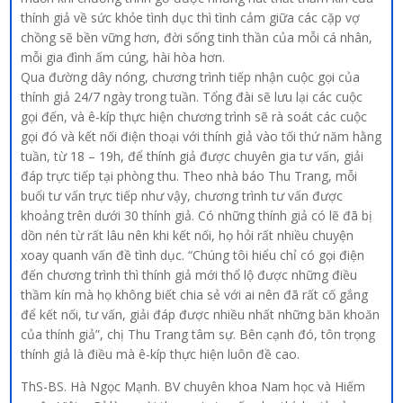
thính giả về sức khỏe tình dục thì tình cảm giữa các cặp vợ
chồng sẽ bền vững hơn, đời sống tinh thần của mỗi cá nhân,
mỗi gia đình ấm cúng, hài hòa hơn.
Qua đường dây nóng, chương trình tiếp nhận cuộc gọi của
thính giả 24/7 ngày trong tuần. Tổng đài sẽ lưu lại các cuộc
gọi đến, và ê-kíp thực hiện chương trình sẽ rà soát các cuộc
gọi đó và kết nối điện thoại với thính giả vào tối thứ năm hằng
tuần, từ 18 – 19h, để thính giả được chuyên gia tư vấn, giải
đáp trực tiếp tại phòng thu. Theo nhà báo Thu Trang, mỗi
buổi tư vấn trực tiếp như vậy, chương trình tư vấn được
khoảng trên dưới 30 thính giả. Có những thính giả có lẽ đã bị
dồn nén từ rất lâu nên khi kết nối, họ hỏi rất nhiều chuyện
xoay quanh vấn đề tình dục. “Chúng tôi hiểu chỉ có gọi điện
đến chương trình thì thính giả mới thổ lộ được những điều
thầm kín mà họ không biết chia sẻ với ai nên đã rất cố gắng
để kết nối, tư vấn, giải đáp được nhiều nhất những băn khoăn
của thính giả”, chị Thu Trang tâm sự. Bên cạnh đó, tôn trọng
thính giả là điều mà ê-kíp thực hiện luôn đề cao.
ThS-BS. Hà Ngọc Mạnh. BV chuyên khoa Nam học và Hiếm