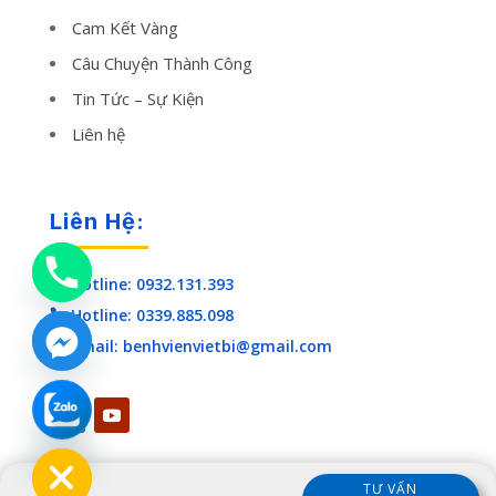
Cam Kết Vàng
Câu Chuyện Thành Công
Tin Tức – Sự Kiện
Liên hệ
Liên Hệ:
Hotline: 0932.131.393

Hotline: 0339.885.098

Email: benhvienvietbi@gmail.com

chaty
Hide
TƯ VẤN