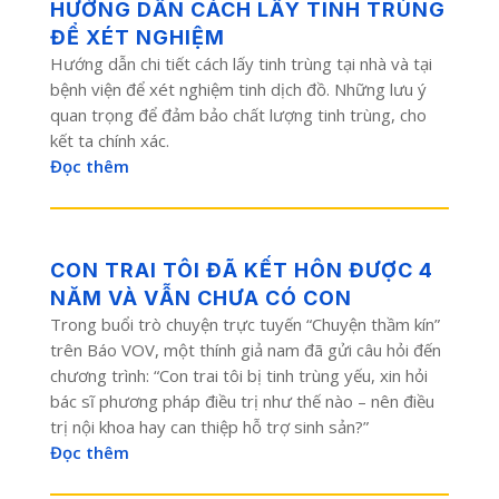
HƯỚNG DẪN CÁCH LẤY TINH TRÙNG
ĐỂ XÉT NGHIỆM
Hướng dẫn chi tiết cách lấy tinh trùng tại nhà và tại
bệnh viện để xét nghiệm tinh dịch đồ. Những lưu ý
quan trọng để đảm bảo chất lượng tinh trùng, cho
kết ta chính xác.
Đọc thêm
CON TRAI TÔI ĐÃ KẾT HÔN ĐƯỢC 4
NĂM VÀ VẪN CHƯA CÓ CON
Trong buổi trò chuyện trực tuyến “Chuyện thầm kín”
trên Báo VOV, một thính giả nam đã gửi câu hỏi đến
chương trình: “Con trai tôi bị tinh trùng yếu, xin hỏi
bác sĩ phương pháp điều trị như thế nào – nên điều
trị nội khoa hay can thiệp hỗ trợ sinh sản?”
Đọc thêm