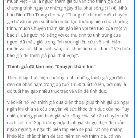
muộn Việt – Bỉ là người tham gia tư vấn cho thính giả của
chương trình ngay từ những ngày đầu phát sóng (11/4). Nhà
báo Đinh Thu Trang cho hay: “Chúng tôi chỉ mời một chuyên
gia tư vấn xuyên suốt bởi muốn tạo thương hiệu cho chương
trình, muốn Chuyện thầm kín gắn liền với tên tuổi của một vị
bác sĩ. Là người nổi tiếng với ca thụ tinh từ tinh trùng của
người đã mất, giỏi trong lĩnh vực nghiên cứu vô sinh hiếm
muộn và sức khỏe sinh sản, sức khỏe tình dục, bác sĩ Vệ chưa
bao giờ để thính giả phải thất vọng”.
Thính giả đã làm nên “Chuyện thầm kín”
Theo ê-kíp thực hiện chương trình, những thính giả gọi điện
đến đa phần nằm trong độ tuổi từ 50 tuổi trở lên, bởi đây là
độ tuổi hay gặp nhiều trục trặc về vấn đề tình dục.
Việc kết nối với thính giả qua điện thoại giúp thính giả đỡ ngại
ngần khi chia sẻ câu chuyện về sức khỏe tình dục của họ. Tuy
nhiên, không phải thính giả nào cũng chia sẻ câu chuyện một
cách cởi mở. Gặp trường hợp thính giả khi gọi điện đến vẫn
ngập ngừng, e ngại thì biên tập viên sẽ phải rất nhẹ nhàng,
khéo léo, chân thành để tạo niềm tin với thính giả, có vậy