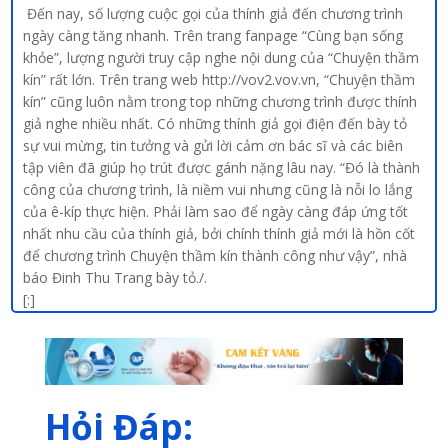
Đến nay, số lượng cuộc gọi của thính giả đến chương trình
ngày càng tăng nhanh. Trên trang fanpage “Cùng bạn sống
khỏe”, lượng người truy cập nghe nội dung của “Chuyện thầm
kín” rất lớn. Trên trang web http://vov2.vov.vn, “Chuyện thầm
kín” cũng luôn nằm trong top những chương trình được thính
giả nghe nhiều nhất. Có những thính giả gọi điện đến bày tỏ
sự vui mừng, tin tưởng và gửi lời cảm ơn bác sĩ và các biên
tập viên đã giúp họ trút được gánh nặng lâu nay. “Đó là thành
công của chương trình, là niềm vui nhưng cũng là nỗi lo lắng
của ê-kíp thực hiện. Phải làm sao để ngày càng đáp ứng tốt
nhất nhu cầu của thính giả, bởi chính thính giả mới là hồn cốt
để chương trình Chuyện thầm kín thành công như vậy”, nhà
báo Đinh Thu Trang bày tỏ./.
[:]
Hỏi Đáp: