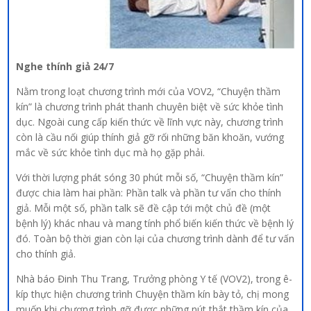
Nghe thính giả 24/7
Nằm trong loạt chương trình mới của VOV2, “Chuyện thầm
kín” là chương trình phát thanh chuyên biệt về sức khỏe tình
dục. Ngoài cung cấp kiến thức về lĩnh vực này, chương trình
còn là cầu nối giúp thính giả gỡ rối những băn khoăn, vướng
mắc về sức khỏe tình dục mà họ gặp phải.
Với thời lượng phát sóng 30 phút mỗi số, “Chuyện thầm kín”
được chia làm hai phần: Phần talk và phần tư vấn cho thính
giả. Mỗi một số, phần talk sẽ đề cập tới một chủ đề (một
bệnh lý) khác nhau và mang tính phổ biến kiến thức về bệnh lý
đó. Toàn bộ thời gian còn lại của chương trình dành để tư vấn
cho thính giả.
Nhà báo Đinh Thu Trang, Trưởng phòng Y tế (VOV2), trong ê-
kíp thực hiện chương trình Chuyện thầm kín bày tỏ, chị mong
muốn khi chương trình gỡ được những nút thắt thầm kín của