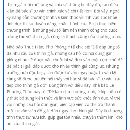
thính giả mới mở lòng và chia sẻ thông tin đầy đủ, tạo điều
kiện để bác sĩ tư vấn chính xác và chi tiết hơn. Bởi vậy, ngoài
kỹ năng dẫn chương trình và kiến thức về lĩnh vực sức khỏe
tình dục thì sự duyên dáng, chân thành của ê-kíp thực hiện
chương trình là những yếu tố làm nên thành công cho cuộc
tương tác với thính giả, cũng là thành công của chương trình.
Nhà báo Thục Hiền, Phó Phòng Y tế chia sẻ: “Để đáp ứng tối
đa nhu cầu của thính giả, những câu hỏi có nội dung gần
giống nhau sẽ được xâu chuỗi lại và đưa vào một cụm chủ đề
để bác sĩ giải đáp được cho nhiều thính giả cùng lúc. Những
trường hợp đặc biệt, cần được tư vấn ngay hoặc tư vấn kỹ
càng sẽ được ưu tiên nối máy với bác sĩ để bác sĩ tư vấn trực
tiếp cho thính giả đó”. Đồng tình với điều này, nhà báo Lê
Phương Thảo bày tỏ: “Để làm chủ chương trình, ê-kíp luôn có
ý thức bổ sung kiến thức về lĩnh vực sức khỏe tình dục. Vì thế,
với những câu hỏi đơn giản, biên tập viên có thể trở thành
một tư vấn viên để giải đáp ngay cho thính giả. Đây là chương
trình thực sự hữu ích, giúp giải tỏa nhiều chuyện thầm kín, khó
nói của thính giả”.