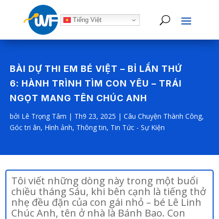
Tiếng Việt
BÀI DỰ THI EM BÉ VIỆT – BỈ LẦN THỨ
6: HÀNH TRÌNH TÌM CON YÊU – TRÁI
NGỌT MANG TÊN CHÚC ANH
bởi
Lê Trọng Tâm
|
Th9 23, 2025
|
Câu Chuyện Thành Công
,
Góc tri ân
,
Hình ảnh
,
Thông tin
,
Tin Tức - Sự Kiện
Tôi viết những dòng này trong một buổi
chiều tháng Sáu, khi bên cạnh là tiếng thở
nhẹ đều đặn của con gái nhỏ – bé Lê Linh
Chúc Anh, tên ở nhà là Bánh Bao. Con