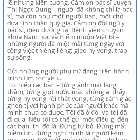
lẽ nhưng kiên cường. Cảm ơn bác sĩ Luyện
Thị Ngọc Dung – người đã không chỉ là bác
sĩ, mà còn như một người bạn, một chỗ
dựa tinh thần quý giá. Cảm ơn đội ngũ y
bác sĩ, điều dưỡng tại Bệnh viện chuyên
khoa Nam học và Hiếm muộn Việt Bỉ –
những người đã miệt mài từng ngày với
công việc thiêng liêng: gieo hy vọng, trao
sự sống.
Gửi những người phụ nữ đang trên hành
trình tìm con yêu…
Tôi hiểu các bạn – từng ánh mắt lặng
thầm, từng giọt nước mắt không ai thấy,
từng hy vọng rồi thất vọng, từng cảm giác
ghen tị với hạnh phúc của người khác mà
mình chưa có được. Tôi đã ở đó. Và tôi đã
đi qua. Nếu tôi có thể gửi một điều gì đến
các bạn, thì đó là: Đừng từ bỏ. Đừng mất
niềm tin. Đừng nghĩ mình là người kém
may mắn. Bởi một ngày nào đó – khi bạn