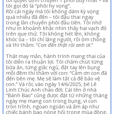
tôi quyết định chuyển 1 phôi duy nhất – và
tôi gọi đó là “phôi hy vọng”.
Rồi cái ngày mà tôi không dám kỳ vọng
quá nhiều đã đến – tôi đậu thai ngay
trong lần chuyển phôi đầu tiên. Tôi nhớ
như in khoảnh khắc nhìn thấy hai vạch đỏ
trên que thử. Tôi không hét lên, không
khóc òa – tôi chỉ lặng người, rồi ôm chồng
và thì thầm: “
Con đến thật rồi anh ơi.
”
Thật may mắn, hành trình mang thai của
tôi diễn ra thuận lợi. Tôi chăm chút từng
bữa ăn, từng giấc ngủ, đặt tay lên bụng
mỗi đêm thì thầm với con: “Cảm ơn con đã
đến bên mẹ. Mẹ sẽ làm tất cả để bảo vệ
con.” Và rồi, vào ngày 14/6/2025, bé Lê
Linh Chúc Anh chào đời. Cái tên ở nhà
“Bánh Bao” cũng được đặt từ những tháng
ngày mẹ mang con trong bụng, vì con
tròn trĩnh, ngoan ngoãn và ấm áp như
chiếc bánh bao nóng hổi trong mùa đông.