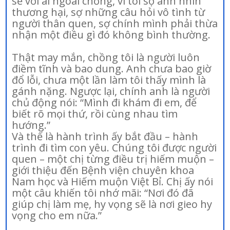
sẻ với ai ngoài chồng, vì tôi sợ ánh nhìn
thương hại, sợ những câu hỏi vô tình từ
người thân quen, sợ chính mình phải thừa
nhận một điều gì đó không bình thường.
Thật may mắn, chồng tôi là người luôn
điềm tĩnh và bao dung. Anh chưa bao giờ
đổ lỗi, chưa một lần làm tôi thấy mình là
gánh nặng. Ngược lại, chính anh là người
chủ động nói: “Mình đi khám đi em, để
biết rõ mọi thứ, rồi cùng nhau tìm
hướng.”
Và thế là hành trình ấy bắt đầu – hành
trình đi tìm con yêu. Chúng tôi được người
quen – một chị từng điều trị hiếm muộn –
giới thiệu đến Bệnh viện chuyên khoa
Nam học và Hiếm muộn Việt Bỉ. Chị ấy nói
một câu khiến tôi nhớ mãi: “Nơi đó đã
giúp chị làm mẹ, hy vọng sẽ là nơi gieo hy
vọng cho em nữa.”