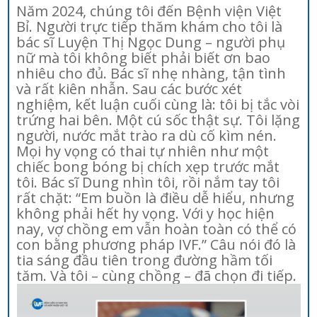
Năm 2024, chúng tôi đến Bệnh viện Việt
Bỉ. Người trực tiếp thăm khám cho tôi là
bác sĩ Luyện Thị Ngọc Dung – người phụ
nữ mà tôi không biết phải biết ơn bao
nhiêu cho đủ. Bác sĩ nhẹ nhàng, tận tình
và rất kiên nhẫn. Sau các bước xét
nghiệm, kết luận cuối cùng là: tôi bị tắc vòi
trứng hai bên. Một cú sốc thật sự. Tôi lặng
người, nước mắt trào ra dù cố kìm nén.
Mọi hy vọng có thai tự nhiên như một
chiếc bong bóng bị chích xẹp trước mắt
tôi. Bác sĩ Dung nhìn tôi, rồi nắm tay tôi
rất chặt: “Em buồn là điều dễ hiểu, nhưng
không phải hết hy vọng. Với y học hiện
nay, vợ chồng em vẫn hoàn toàn có thể có
con bằng phương pháp IVF.” Câu nói đó là
tia sáng đầu tiên trong đường hầm tối
tăm. Và tôi – cùng chồng – đã chọn đi tiếp.