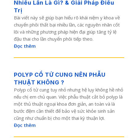
Nhiều Lần Là Gì? & Giải Pháp Điều
Trị
Bài viết này sẽ giúp bạn hiểu rõ khái niệm y khoa về
chuyển phôi thất bại nhiều lần, các nguyên nhân cốt
lõi và những phương pháp hiện đại giúp tăng tỷ lệ
đậu thai cho lần chuyển phôi tiếp theo.
Đọc thêm
POLYP CỔ TỬ CUNG NÊN PHẪU
THUẬT KHÔNG ?
Polyp cổ tử cung tuy nhỏ nhưng hệ lụy không hề nhỏ
nếu chị em chủ quan. Việc phẫu thuật cắt bỏ polyp là
một thủ thuật ngoại khoa đơn giản, an toàn và là
bước đệm cần thiết để bảo vệ sức khỏe sinh sản
cũng như chuẩn bị cho một thai kỳ thuận lợi.
Đọc thêm