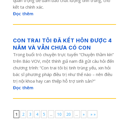
quan trọng để đảm bảo chất lượng tinh trùng, cho
kết ta chính xác.
Đọc thêm
CON TRAI TÔI ĐÃ KẾT HÔN ĐƯỢC 4
NĂM VÀ VẪN CHƯA CÓ CON
Trong buổi trò chuyện trực tuyến “Chuyện thầm kín”
trên Báo VOV, một thính giả nam đã gửi câu hỏi đến
chương trình: “Con trai tôi bị tinh trùng yếu, xin hỏi
bác sĩ phương pháp điều trị như thế nào – nên điều
trị nội khoa hay can thiệp hỗ trợ sinh sản?”
Đọc thêm
1
2
3
4
5
...
10
20
...
»
» »