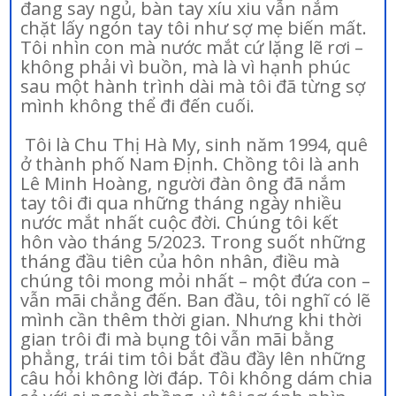
đang say ngủ, bàn tay xíu xiu vẫn nắm
chặt lấy ngón tay tôi như sợ mẹ biến mất.
Tôi nhìn con mà nước mắt cứ lặng lẽ rơi –
không phải vì buồn, mà là vì hạnh phúc
sau một hành trình dài mà tôi đã từng sợ
mình không thể đi đến cuối.
Tôi là Chu Thị Hà My, sinh năm 1994, quê
ở thành phố Nam Định. Chồng tôi là anh
Lê Minh Hoàng, người đàn ông đã nắm
tay tôi đi qua những tháng ngày nhiều
nước mắt nhất cuộc đời. Chúng tôi kết
hôn vào tháng 5/2023. Trong suốt những
tháng đầu tiên của hôn nhân, điều mà
chúng tôi mong mỏi nhất – một đứa con –
vẫn mãi chẳng đến. Ban đầu, tôi nghĩ có lẽ
mình cần thêm thời gian. Nhưng khi thời
gian trôi đi mà bụng tôi vẫn mãi bằng
phẳng, trái tim tôi bắt đầu đầy lên những
câu hỏi không lời đáp. Tôi không dám chia