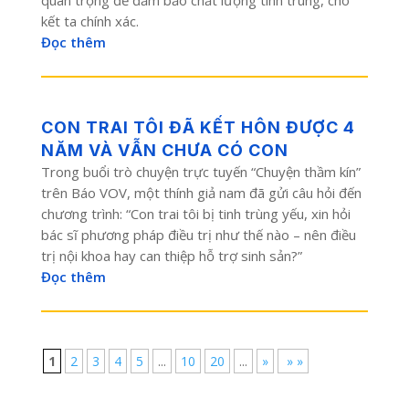
kết ta chính xác.
Đọc thêm
CON TRAI TÔI ĐÃ KẾT HÔN ĐƯỢC 4
NĂM VÀ VẪN CHƯA CÓ CON
Trong buổi trò chuyện trực tuyến “Chuyện thầm kín”
trên Báo VOV, một thính giả nam đã gửi câu hỏi đến
chương trình: “Con trai tôi bị tinh trùng yếu, xin hỏi
bác sĩ phương pháp điều trị như thế nào – nên điều
trị nội khoa hay can thiệp hỗ trợ sinh sản?”
Đọc thêm
1
2
3
4
5
...
10
20
...
»
» »