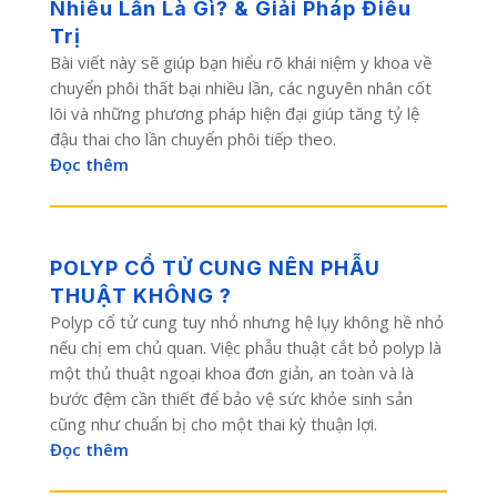
Nhiều Lần Là Gì? & Giải Pháp Điều
Trị
Bài viết này sẽ giúp bạn hiểu rõ khái niệm y khoa về
chuyển phôi thất bại nhiều lần, các nguyên nhân cốt
lõi và những phương pháp hiện đại giúp tăng tỷ lệ
đậu thai cho lần chuyển phôi tiếp theo.
Đọc thêm
POLYP CỔ TỬ CUNG NÊN PHẪU
THUẬT KHÔNG ?
Polyp cổ tử cung tuy nhỏ nhưng hệ lụy không hề nhỏ
nếu chị em chủ quan. Việc phẫu thuật cắt bỏ polyp là
một thủ thuật ngoại khoa đơn giản, an toàn và là
bước đệm cần thiết để bảo vệ sức khỏe sinh sản
cũng như chuẩn bị cho một thai kỳ thuận lợi.
Đọc thêm