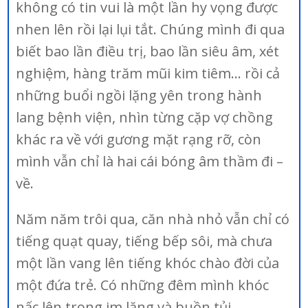
không có tin vui là một lần hy vọng được
nhen lên rồi lại lụi tắt. Chúng mình đi qua
biết bao lần điều trị, bao lần siêu âm, xét
nghiệm, hàng trăm mũi kim tiêm… rồi cả
những buổi ngồi lặng yên trong hành
lang bệnh viện, nhìn từng cặp vợ chồng
khác ra về với gương mặt rạng rỡ, còn
mình vẫn chỉ là hai cái bóng âm thầm đi –
về.
Năm năm trôi qua, căn nhà nhỏ vẫn chỉ có
tiếng quạt quay, tiếng bếp sôi, mà chưa
một lần vang lên tiếng khóc chào đời của
một đứa trẻ. Có những đêm mình khóc
nấc lên trong im lặng và buồn tủi…