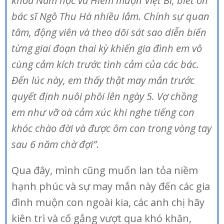
khoa Nam học và Hiếm muộn Việt Bỉ, biết ơn
bác sĩ Ngô Thu Hà nhiều lắm. Chính sự quan
tâm, động viên và theo dõi sát sao diễn biến
từng giai đoạn thai kỳ khiến gia đình em vô
cùng cảm kích trước tình cảm của các bác.
Đến lúc này, em thấy thật may mắn trước
quyết định nuôi phôi lên ngày 5. Vợ chồng
em như vỡ oà cảm xúc khi nghe tiếng con
khóc chào đời và được ôm con trong vòng tay
sau 6 năm chờ đợi”
.
Qua đây, mình cũng muốn lan tỏa niềm
hạnh phúc và sự may mắn này đến các gia
đình muộn con ngoài kia, các anh chị hãy
kiên trì và cố gắng vượt qua khó khăn,