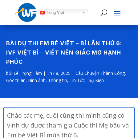
Tiếng Việt
BÀI DỰ THI EM BÉ VIỆT – BỈ LẦN THỨ 6:
IVF VIỆT BỈ – VIẾT NÊN GIẤC MƠ HẠNH
PHÚC
bởi
Lê Trọng Tâm
|
Th7 8, 2025
|
Câu Chuyện Thành Công
,
Góc tri ân
,
Hình ảnh
,
Thông tin
,
Tin Tức - Sự Kiện
Chào các mẹ, cuối cùng thì mình cũng có
vinh dự được tham gia Cuộc thi Mẹ bầu và
Em bé Việt Bỉ mùa thứ 6.