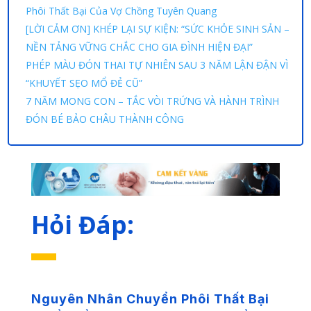
Phôi Thất Bại Của Vợ Chồng Tuyên Quang
[LỜI CẢM ƠN] KHÉP LẠI SỰ KIỆN: “SỨC KHỎE SINH SẢN –
NỀN TẢNG VỮNG CHẮC CHO GIA ĐÌNH HIỆN ĐẠI”
PHÉP MÀU ĐÓN THAI TỰ NHIÊN SAU 3 NĂM LẬN ĐẬN VÌ
“KHUYẾT SẸO MỔ ĐẺ CŨ”
7 NĂM MONG CON – TẮC VÒI TRỨNG VÀ HÀNH TRÌNH
ĐÓN BÉ BẢO CHÂU THÀNH CÔNG
Hỏi Đáp:
Nguyên Nhân Chuyển Phôi Thất Bại