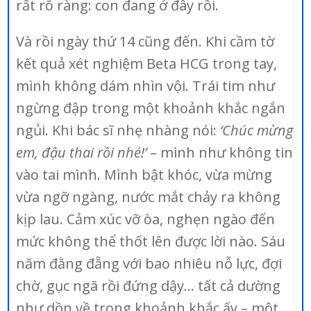
rất rõ ràng: con đang ở đây rồi.
Và rồi ngày thứ 14 cũng đến. Khi cầm tờ
kết quả xét nghiệm Beta HCG trong tay,
mình không dám nhìn vội. Trái tim như
ngừng đập trong một khoảnh khắc ngắn
ngủi. Khi bác sĩ nhẹ nhàng nói:
‘Chúc mừng
em, đậu thai rồi nhé!’
– mình như không tin
vào tai mình. Mình bật khóc, vừa mừng
vừa ngỡ ngàng, nước mắt chảy ra không
kịp lau. Cảm xúc vỡ òa, nghẹn ngào đến
mức không thể thốt lên được lời nào. Sáu
năm đằng đẵng với bao nhiêu nỗ lực, đợi
chờ, gục ngã rồi đứng dậy… tất cả dường
như dồn về trong khoảnh khắc ấy – một