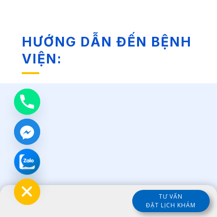
HƯỚNG DẪN ĐẾN BỆNH
VIỆN:
chaty
Hide
TƯ VẤN
ĐẶT LỊCH KHÁM