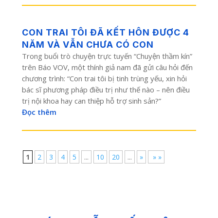
CON TRAI TÔI ĐÃ KẾT HÔN ĐƯỢC 4
NĂM VÀ VẪN CHƯA CÓ CON
Trong buổi trò chuyện trực tuyến “Chuyện thầm kín”
trên Báo VOV, một thính giả nam đã gửi câu hỏi đến
chương trình: “Con trai tôi bị tinh trùng yếu, xin hỏi
bác sĩ phương pháp điều trị như thế nào – nên điều
trị nội khoa hay can thiệp hỗ trợ sinh sản?”
Đọc thêm
1
2
3
4
5
...
10
20
...
»
» »