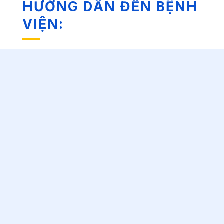
HƯỚNG DẪN ĐẾN BỆNH
VIỆN: