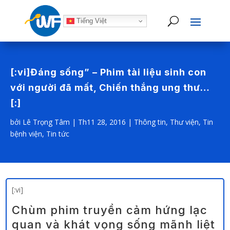
Tiếng Việt
[:vi]Đáng sống” – Phim tài liệu sinh con
với người đã mất, Chiến thắng ung thư…
[:]
bởi
Lê Trọng Tâm
|
Th11 28, 2016
|
Thông tin
,
Thư viện
,
Tin
bệnh viện
,
Tin tức
[:vi]
Chùm phim truyền cảm hứng lạc
quan và khát vọng sống mãnh liệt