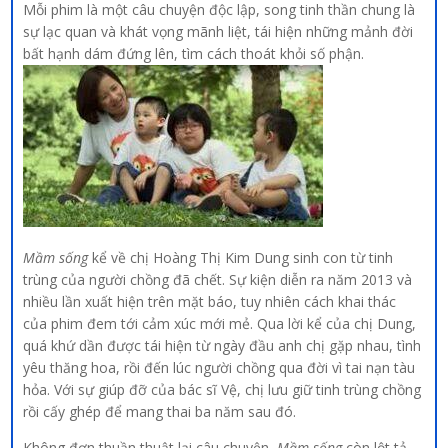
Mỗi phim là một câu chuyện độc lập, song tinh thần chung là
sự lạc quan và khát vọng mãnh liệt, tái hiện những mảnh đời
bất hạnh dám đứng lên, tìm cách thoát khỏi số phận.
Mầm sống
kể về chị Hoàng Thị Kim Dung sinh con từ tinh
trùng của người chồng đã chết. Sự kiện diễn ra năm 2013 và
nhiều lần xuất hiện trên mặt báo, tuy nhiên cách khai thác
của phim đem tới cảm xúc mới mẻ. Qua lời kể của chị Dung,
quá khứ dần được tái hiện từ ngày đầu anh chị gặp nhau, tình
yêu thăng hoa, rồi đến lúc người chồng qua đời vì tai nạn tàu
hỏa. Với sự giúp đỡ của bác sĩ Vệ, chị lưu giữ tinh trùng chồng
rồi cấy ghép để mang thai ba năm sau đó.
Không đơn thuần thuật lại câu chuyện,
Mầm sống
còn lột tả