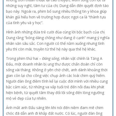
những suy nghĩ, tâm tư của chị Dung dẫn đến quyết định táo
bạo này. Ngoài ra, phim bổ sung nhiều thông tin y khoa giúp
khán giả hiểu hơn về trường hợp được ngợi ca là “thành tựu
của tình yêu và y học”.
Hình ảnh những đứa trẻ cười đùa cùng lời bộc bạch của chị
Dung rằng “bóng dáng chồng như đang ở cạnh” mang ý nghĩa
nhân văn sâu sắc. Con người có thể nằm xuống nhưng tình
yêu thì còn mãi, truyền từ thế hệ này qua thế hệ khác.
Trong phim thứ hai –
Đáng sống
, nhân vật chính là Tăng A
Đẩu, một doanh nhân bị ung thư được chẩn đoán chỉ còn
sống vài tháng. Không ở yên chờ chết, anh dành khoảng thời
gian còn lại cho công việc chụp ảnh các loài chim quý hiếm.
Người đàn ông điềm tĩnh kể lại cuộc đời mình với nhiều cung
bậc cảm xúc, từ những va vấp tuổi trẻ đến nỗi đau khi phát
hiện bệnh, từ quyết tâm thay đổi lối sống đến lòng ngưỡng
mộ vẻ đẹp của tự nhiên.
Ánh mắt anh Đẩu sáng lên khi nói đến niềm đam mê chim
chóc đã dẫn anh đi khắp đất nước. Có lúc, người đàn ông