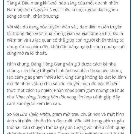
Tăng A Đẩu mang khí khái hào sảng của một doanh nhân
Nam bộ. Anh Nguyễn Ngọc Triệu là một người dân nghèo
sống có tình, chân phương.
Với việc đa dạng hóa tuyến nhân vật, đạo diễn muốn truyền
tải thông điệp vượt qua không gian và giai tầng xã hội. Đó là
niềm tin và sự lạc quan có thể giúp con người chiến thắng tai
ương. Cả ba phim đều khởi đầu bằng nghịch cảnh nhưng cuối
cùng mở ra lối thoát.
Nhìn chung, Đặng Hồng Giang vẫn giữ được cách kể nhẹ
nhàng, cân bằng tốt giữa hình ảnh và phần thoại nên không
tạo cảm giác phim “nhiều lời”. Ông cũng không áp đặt lời bình
mà để nhân vật tự chia sẻ câu chuyện, qua đó bộc lộ hiện
thực một cách tự nhiên. Phần nhạc phim gồm những ca khúc
như
Nhạc rừng,
Hoàng hôn dốc
vang lên hợp cảnh giúp đẩy
cảm xúc người xem lên cao.
So với
Lửa Thiện Nhân
, phim mới trau chuốt hơn về mặt hình
ảnh với nhiều khuôn hình đẹp mắt, đặc biệt trong phim ngắn
thứ hai. Câu chuyện thứ ba gây ấn tượng với nhiều cảnh quay
chân thực tại hiện trường. Trong buổi ra mắt phim tại Hà Nội,