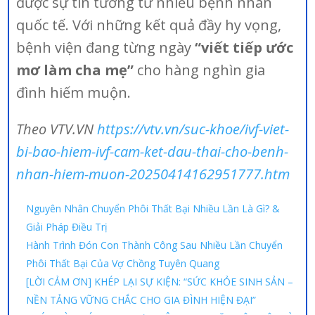
được sự tin tưởng từ nhiều bệnh nhân
quốc tế. Với những kết quả đầy hy vọng,
bệnh viện đang từng ngày
“viết tiếp ước
mơ làm cha mẹ”
cho hàng nghìn gia
đình hiếm muộn.
Theo VTV.VN
https://vtv.vn/suc-khoe/ivf-viet-
bi-bao-hiem-ivf-cam-ket-dau-thai-cho-benh-
nhan-hiem-muon-20250414162951777.htm
Nguyên Nhân Chuyển Phôi Thất Bại Nhiều Lần Là Gì? &
Giải Pháp Điều Trị
Hành Trình Đón Con Thành Công Sau Nhiều Lần Chuyển
Phôi Thất Bại Của Vợ Chồng Tuyên Quang
[LỜI CẢM ƠN] KHÉP LẠI SỰ KIỆN: “SỨC KHỎE SINH SẢN –
NỀN TẢNG VỮNG CHẮC CHO GIA ĐÌNH HIỆN ĐẠI”