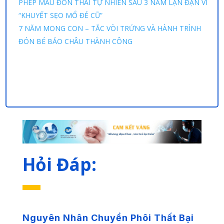
PHÉP MÀU ĐÓN THAI TỰ NHIÊN SAU 3 NĂM LẬN ĐẬN VÌ
“KHUYẾT SẸO MỔ ĐẺ CŨ”
7 NĂM MONG CON – TẮC VÒI TRỨNG VÀ HÀNH TRÌNH
ĐÓN BÉ BẢO CHÂU THÀNH CÔNG
Hỏi Đáp:
Nguyên Nhân Chuyển Phôi Thất Bại