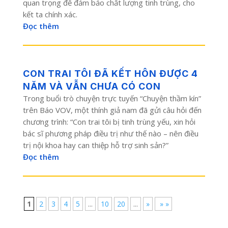
quan trọng để đảm bảo chất lượng tinh trùng, cho
kết ta chính xác.
Đọc thêm
CON TRAI TÔI ĐÃ KẾT HÔN ĐƯỢC 4
NĂM VÀ VẪN CHƯA CÓ CON
Trong buổi trò chuyện trực tuyến “Chuyện thầm kín”
trên Báo VOV, một thính giả nam đã gửi câu hỏi đến
chương trình: “Con trai tôi bị tinh trùng yếu, xin hỏi
bác sĩ phương pháp điều trị như thế nào – nên điều
trị nội khoa hay can thiệp hỗ trợ sinh sản?”
Đọc thêm
1
2
3
4
5
...
10
20
...
»
» »