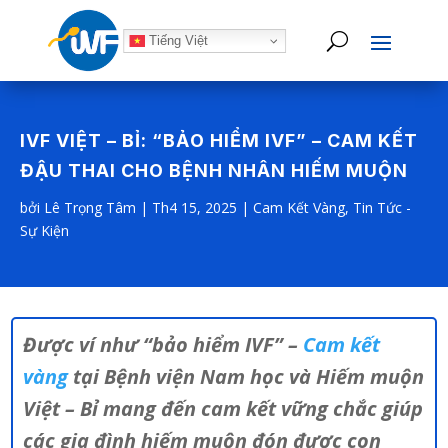
Tiếng Việt
IVF VIỆT – BỈ: “BẢO HIỂM IVF” – CAM KẾT
ĐẬU THAI CHO BỆNH NHÂN HIẾM MUỘN
bởi
Lê Trọng Tâm
|
Th4 15, 2025
|
Cam Kết Vàng
,
Tin Tức -
Sự Kiện
Được ví như “bảo hiểm IVF” –
Cam kết
vàng
tại Bệnh viện Nam học và Hiếm muộn
Việt – Bỉ mang đến cam kết vững chắc giúp
các gia đình hiếm muộn đón được con