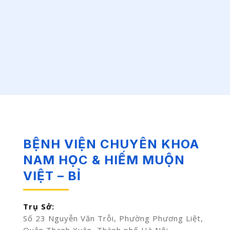
BỆNH VIỆN CHUYÊN KHOA
NAM HỌC & HIẾM MUỘN
VIỆT – BỈ
Trụ Sở:
Số 23 Nguyễn Văn Trỗi, Phường Phương Liệt,
Quận Thanh Xuân, Thành phố Hà Nội