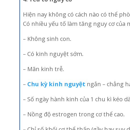
Hiện nay không có cách nào có thể phò
Có nhiều yếu tố làm tăng nguy cơ của m
– Không sinh con.
– Có kinh nguyệt sớm.
– Mãn kinh trễ.
–
Chu kỳ kinh nguyệt
ngắn – chẳng hạ
– Số ngày hành kinh của 1 chu kì kéo d
– Nồng độ estrogen trong cơ thể cao.
– Chỉ số khối cơ thể thấp (gầy hay suy 