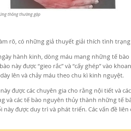
hứng thông thường gặp
m rõ, có những giả thuyết giải thích tình trạn
gày hành kinh, dòng máu mang những tế bào n
ào này được “gieo rắc” và “cấy ghép” vào khoa
 dày lên và chảy máu theo chu kì kinh nguyệt.
t này được các chuyên gia cho rằng nội tiết và cá
g và các tế bào nguyên thủy thành những tế bà
i này được duy trì và phát triển. Các vấn đề li