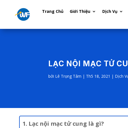
Trang Chủ
Giới Thiệu
Dịch Vụ
LẠC NỘI MẠC TỬ C
bởi
Lê Trọng Tâm
|
Th5 18, 2021
|
Dịch V
1. Lạc nội mạc tử cung là gì?