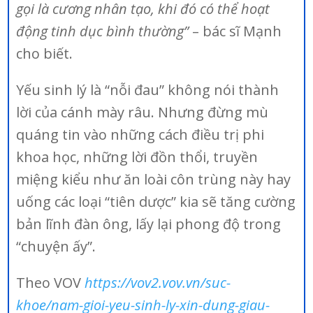
gọi là cương nhân tạo, khi đó có thể hoạt
động tinh dục bình thường”
– bác sĩ Mạnh
cho biết.
Yếu sinh lý là “nỗi đau” không nói thành
lời của cánh mày râu. Nhưng đừng mù
quáng tin vào những cách điều trị phi
khoa học, những lời đồn thổi, truyền
miệng kiểu như ăn loài côn trùng này hay
uống các loại “tiên dược” kia sẽ tăng cường
bản lĩnh đàn ông, lấy lại phong độ trong
“chuyện ấy”.
Theo VOV
https://vov2.vov.vn/suc-
khoe/nam-gioi-yeu-sinh-ly-xin-dung-giau-