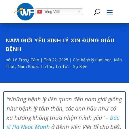
Tiếng Việt
NAM GIỚI YẾU SINH LÝ XIN ĐỪNG GIẤU
BỆNH
bởi
Lê Trọng Tâm
|
Th8 22, 2025
|
Các bệnh lý nam học
,
Kiến
Thức
,
Nam Khoa
,
Tin tức
,
Tin Tức - Sự Kiện
“Những bệnh lý liên quan đến nam giới giống
như bệnh lý tâm thần, các anh hầu như có
xu hướng không thừa nhận mình yếu” –
bác
sĩ Hà Ngọc Mạnh
ở Bệnh viện Việt Bỉ cho biết.