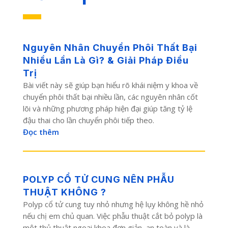
Nguyên Nhân Chuyển Phôi Thất Bại
Nhiều Lần Là Gì? & Giải Pháp Điều
Trị
Bài viết này sẽ giúp bạn hiểu rõ khái niệm y khoa về
chuyển phôi thất bại nhiều lần, các nguyên nhân cốt
lõi và những phương pháp hiện đại giúp tăng tỷ lệ
đậu thai cho lần chuyển phôi tiếp theo.
Đọc thêm
POLYP CỔ TỬ CUNG NÊN PHẪU
THUẬT KHÔNG ?
Polyp cổ tử cung tuy nhỏ nhưng hệ lụy không hề nhỏ
nếu chị em chủ quan. Việc phẫu thuật cắt bỏ polyp là
một thủ thuật ngoại khoa đơn giản, an toàn và là