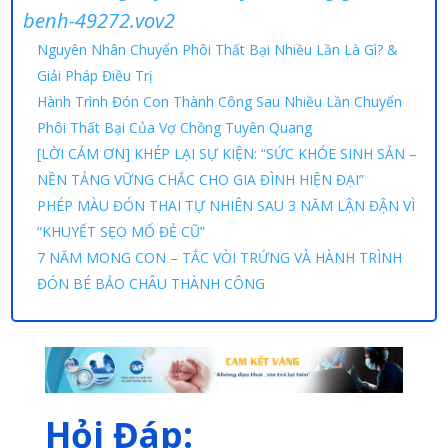
benh-49272.vov2
Nguyên Nhân Chuyển Phôi Thất Bại Nhiều Lần Là Gì? &
Giải Pháp Điều Trị
Hành Trình Đón Con Thành Công Sau Nhiều Lần Chuyển
Phôi Thất Bại Của Vợ Chồng Tuyên Quang
[LỜI CẢM ƠN] KHÉP LẠI SỰ KIỆN: “SỨC KHỎE SINH SẢN –
NỀN TẢNG VỮNG CHẮC CHO GIA ĐÌNH HIỆN ĐẠI”
PHÉP MÀU ĐÓN THAI TỰ NHIÊN SAU 3 NĂM LẬN ĐẬN VÌ
“KHUYẾT SẸO MỔ ĐẺ CŨ”
7 NĂM MONG CON – TẮC VÒI TRỨNG VÀ HÀNH TRÌNH
ĐÓN BÉ BẢO CHÂU THÀNH CÔNG
Hỏi Đáp: