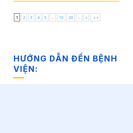
1
2
3
4
5
...
10
20
...
»
» »
HƯỚNG DẪN ĐẾN BỆNH
VIỆN: