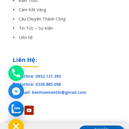
Kiến Thức
Cam Kết Vàng
Câu Chuyện Thành Công
Tin Tức – Sự Kiện
Liên hệ
Liên Hệ:
Hotline: 0932.131.393

Hotline: 0339.885.098

Email: benhvienvietbi@gmail.com

chaty
Hide