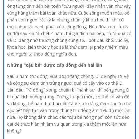
ông từng tính đến bài toán “cứu người” đầy nhân văn như vậy
cùng hàng trăm bài toán khác nữa. Cuộc sống muôn màu, số
phận con người rất kỳ lạ nhưng chân lý khoa học thì chỉ có
một: phục vụ hạnh phúc của cộng đồng. Nếu đứa con của N.
ra đời sau khi N. chết 4 năm, thì gia đình hai bên, cả N. quá cố
và D. đang nhớ thương chồng cũng sẽ… bớt đau khổ. Lúc ấy,
khoa học, kiến thức y học sẽ là thứ đem lại phép nhiệm màu
cho người ta theo đúng nghĩa đen.
Những “cậu bé” được cấp đông đến hai lần
Sau 3 năm trữ đông, vừa đoạn tang chồng, D. đề nghị TS Vệ
và cộng sự đem tinh trùng người quá cố cấy vào cơ thể D.
Lần đầu, “rã đông” xong, chuẩn bị “hành sự” thì bỗng dung D
bị quá kích buồng trứng. Trứng to quá mức, cơ thể có vấn đề
và không thể nào thụ thai nổi. Cả ê kíp lo lắng đem các “cô bé
cậu bé” tiếp tục vào trong thùng trữ đông âm 196 độ một lần
nữa. Họ không dám chắc: các “cậu bé nòng nọc” còn sức dẻo
dai để thực hiện nhiệm vụ quan trọng kia thêm một lần nữa
không?