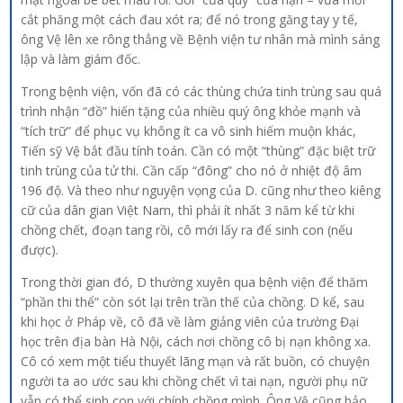
cắt phăng một cách đau xót ra; để nó trong găng tay y tế,
ông Vệ lên xe rông thẳng về Bệnh viện tư nhân mà mình sáng
lập và làm giám đốc.
Trong bệnh viện, vốn đã có các thùng chứa tinh trùng sau quá
trình nhận “đồ” hiến tặng của nhiều quý ông khỏe mạnh và
“tích trữ” để phục vụ không ít ca vô sinh hiếm muộn khác,
Tiến sỹ Vệ bắt đầu tính toán. Cần có một “thùng” đặc biệt trữ
tinh trùng của tử thi. Cần cấp “đông” cho nó ở nhiệt độ âm
196 độ. Và theo như nguyện vọng của D. cũng như theo kiêng
cữ của dân gian Việt Nam, thì phải ít nhất 3 năm kể từ khi
chồng chết, đoạn tang rồi, cô mới lấy ra để sinh con (nếu
được).
Trong thời gian đó, D thường xuyên qua bệnh viện để thăm
“phần thi thể” còn sót lại trên trần thế của chồng. D kể, sau
khi học ở Pháp về, cô đã về làm giảng viên của trường Đại
học trên địa bàn Hà Nội, cách nơi chồng cô bị nạn không xa.
Cô có xem một tiểu thuyết lãng mạn và rất buồn, có chuyện
người ta ao ước sau khi chồng chết vì tai nạn, người phụ nữ
vẫn có thể sinh con với chính chồng mình. Ông Vệ cũng bảo,