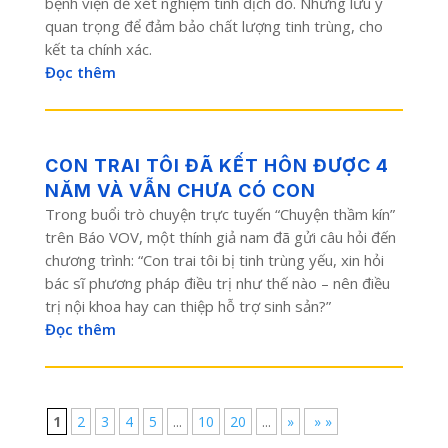
bệnh viện để xét nghiệm tinh dịch đồ. Những lưu ý
quan trọng để đảm bảo chất lượng tinh trùng, cho
kết ta chính xác.
Đọc thêm
CON TRAI TÔI ĐÃ KẾT HÔN ĐƯỢC 4
NĂM VÀ VẪN CHƯA CÓ CON
Trong buổi trò chuyện trực tuyến “Chuyện thầm kín”
trên Báo VOV, một thính giả nam đã gửi câu hỏi đến
chương trình: “Con trai tôi bị tinh trùng yếu, xin hỏi
bác sĩ phương pháp điều trị như thế nào – nên điều
trị nội khoa hay can thiệp hỗ trợ sinh sản?”
Đọc thêm
1
2
3
4
5
...
10
20
...
»
» »