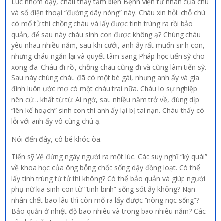
Lúc nhỏm dậy, cháu thấy tấm biển Bệnh viện tư nhân của chú
và số điện thoại “đường dây nóng” này. Cháu xin hỏi: chỗ chú
có mổ tử thi chồng cháu và lấy được tinh trùng ra rồi bảo
quản, để sau này cháu sinh con được không ạ? Chúng cháu
yêu nhau nhiều năm, sau khi cưới, anh ấy rất muốn sinh con,
nhưng cháu ngăn lại và quyết tâm sang Pháp học tiến sỹ cho
xong đã. Cháu đi rồi, chồng cháu cũng đi và cũng làm tiến sỹ.
Sau này chúng cháu đã có một bé gái, nhưng anh ấy và gia
đình luôn ước mơ có một cháu trai nữa. Cháu lo sự nghiệp
nên cứ… khất từ từ. Ai ngờ, sau nhiều năm trở về, đúng dịp
“lên kế hoạch” sinh con thì anh ấy lại bị tai nạn. Cháu thấy có
lỗi với anh ấy vô cùng chú ạ.
Nói đến đây, cô bé khóc òa.
Tiến sỹ Vệ đứng ngây người ra một lúc. Các suy nghĩ “kỳ quái”
về khoa học của ông bỗng chốc sống dậy đồng loạt. Có thể
lấy tinh trùng từ tử thi không? Có thể bảo quản và giúp người
phụ nữ kia sinh con từ “tinh binh” sống sót ấy không? Nạn
nhân chết bao lâu thì còn mổ ra lấy được “nòng nọc sống”?
Bảo quản ở nhiệt độ bao nhiêu và trong bao nhiêu năm? Các