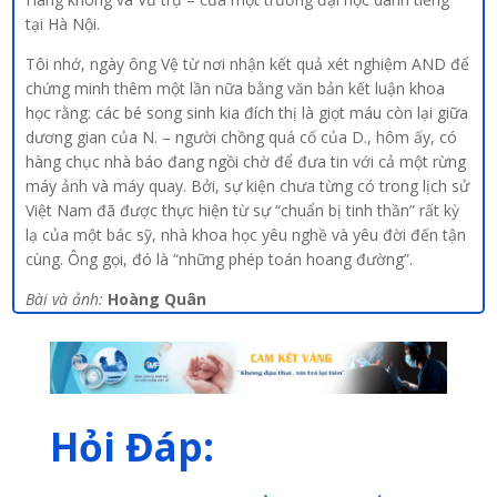
tại Hà Nội.
Tôi nhớ, ngày ông Vệ từ nơi nhận kết quả xét nghiệm AND để
chứng minh thêm một lần nữa bằng văn bản kết luận khoa
học rằng: các bé song sinh kia đích thị là giọt máu còn lại giữa
dương gian của N. – người chồng quá cố của D., hôm ấy, có
hàng chục nhà báo đang ngồi chờ để đưa tin với cả một rừng
máy ảnh và máy quay. Bởi, sự kiện chưa từng có trong lịch sử
Việt Nam đã được thực hiện từ sự “chuẩn bị tinh thần” rất kỳ
lạ của một bác sỹ, nhà khoa học yêu nghề và yêu đời đến tận
cùng. Ông gọi, đó là “những phép toán hoang đường”.
Bài và ảnh:
Hoàng Quân
Hỏi Đáp: