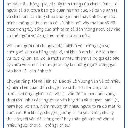
họ đã chết, thông qua việc lấy tinh trùng của chính tử thi. Có
người cả đời chưa bao giờ quan hệ tình dục, kể cả vợ anh ta
và chính anh ta cũng chưa bao giờ nhìn thấy tinh trùng của
mình; không ai tin anh ta có… “tinh binh”, vậy mà bác sỹ đã
chọc trong tủy sống của anh ta ra cả đàn “nòng nọc”, cấy vào
cơ thể người vợ đang héo mòn chờ sinh nở…
Với con người nói chung và đặc biệt là với những cặp vợ
chồng vô sinh đã hàng thập kỉ, thì khi có em bé, đó là niềm
vui cực kỳ lớn lao. Đó là một sự màu nhiệm và họ gọi các bác
sỹ chữa vô sinh hiếm muộn khi ấy là những người ương gàn
táo bạo cãi lại mệnh trời.
Chuyện rằng, tôi và Tiến sỹ, Bác sỹ Lê Vương Văn Vệ có nhiều
kỷ niệm liên quan đến chuyện vô sinh. Hơn hai chục năm
trước, khi ông nghiên cứu về các vấn đề “loanhquanh vùng
dưới rốn” (như cách người ta vẫn hay đùa về chuyện “sinh lý”,
nam học, vô sinh, hiếm muộn) thì nhiều người tỏ ra đỏ mặt rồi
cười cợt. Bởi khi ấy, chuyện giường chiếu yếu khỏe, chu kỳ
thai sản, rồi vấn đề “nòng nọc” hay chăn gối sinh nở vẫn bị
nhiều người cho là… không lịch sự.