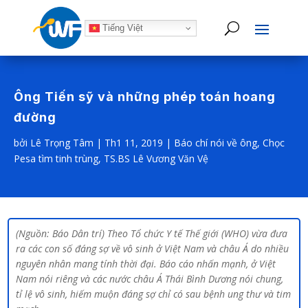
Tiếng Việt
Ông Tiến sỹ và những phép toán hoang
đường
bởi
Lê Trọng Tâm
|
Th1 11, 2019
|
Báo chí nói về ông
,
Chọc
Pesa tìm tinh trùng
,
TS.BS Lê Vương Văn Vệ
(Nguồn: Báo Dân trí) Theo Tổ chức Y tế Thế giới (WHO) vừa đưa
ra các con số đáng sợ về vô sinh ở Việt Nam và châu Á do nhiều
nguyên nhân mang tính thời đại. Báo cáo nhấn mạnh, ở Việt
Nam nói riêng và các nước châu Á Thái Bình Dương nói chung,
tỉ lệ vô sinh, hiếm muộn đáng sợ chỉ có sau bệnh ung thư và tim