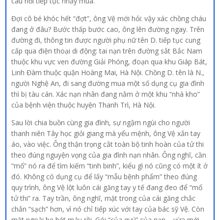
câu hỏi tiếp tục nhảy múa.
Đợi cô bé khóc hết “đợt”, ông Vệ mới hỏi: vậy xác chồng cháu
đang ở đâu? Bước thấp bước cao, ông lên đường ngay. Trên
đường đi, thông tin được người phụ nữ tên D. tiếp tục cung
cấp qua điện thoại di động: tai nạn trên đường sắt Bắc Nam
thuộc khu vực ven đường Giải Phóng, đoạn qua khu Giáp Bát,
Linh Đàm thuộc quận Hoàng Mai, Hà Nội. Chồng D. tên là N.,
người Nghệ An, đi sang đường mua một số dụng cụ gia đình
thì bị tàu cán. Xác nạn nhân đang nằm ở một khu “nhà kho”
của bệnh viện thuộc huyện Thanh Trì, Hà Nội.
Sau lời chia buồn cùng gia đình, sự ngậm ngùi cho người
thanh niên Tây học giỏi giang mà yểu mệnh, ông Vệ xắn tay
áo, vào việc. Ông thận trọng cắt toàn bộ tinh hoàn của tử thi
theo đúng nguyện vọng của gia đình nạn nhân. Ông nghĩ, cần
“mổ” nó ra để tìm kiếm “tinh binh”, kiểu gì nó cũng có một ít ở
đó. Không có dụng cụ để lấy “mẫu bệnh phẩm” theo đúng
quy trình, ông Vệ lột luôn cái găng tay y tế đang đeo để “mổ
tử thi” ra. Tay trần, ông nghĩ, mặt trong của cái găng chắc
chắn “sạch” hơn, vì nó chỉ tiếp xúc với tay của bác sỹ Vệ. Còn
mặt ngoài be bét máu rồi. Gói “của quý” của nạn – vừa mới