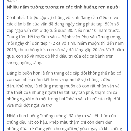
mạch…
Nhiều năm tưởng tượng ra các tình huống rợn người
Có ít nhất 1 triệu cặp vợ chồng vô sinh đang cần điều trị và
các diễn biến của vấn đề đang ngày càng phức tạp, 50% số
cặp “gặp vấn đề” ở độ tuổi dưới 30. Nếu như 10 năm trước,
Trung tâm Hỗ trợ Sinh sản – Bệnh viện Phụ sản Trung ương,
mỗi ngày chỉ đón tiếp 1-2 ca vô sinh, hiếm muộn; thì đến năm
2015, theo thống kê, con số này đã tăng gấp 20 lần. Và 3 năm
qua, con số và mức độ khó điều trị của các ca bệnh trên
không ngừng tăng.
Đáng lo buồn hơn là tình trạng các cặp đôi không thể nào có
con sau nhiều năm kết hôn và quan hệ vợ chồng… đều
đặn. Khó nữa, là những mong muốn có con rất nhân văn và
tha thiết của những người tàn tật hay tàn phế, thậm chí cả
những người mà một trong hai “nhân vật chính” của cặp đôi
vừa mới đột ngột về trời.
Nhiều tình huống “không tưởng” đã xảy ra và kết thúc của
chúng đều rất có hậu. Phép màu thậm chí còn đem đến
những đứa trẻ đáng yêu cho người vợ góa ngay cả khi chồng