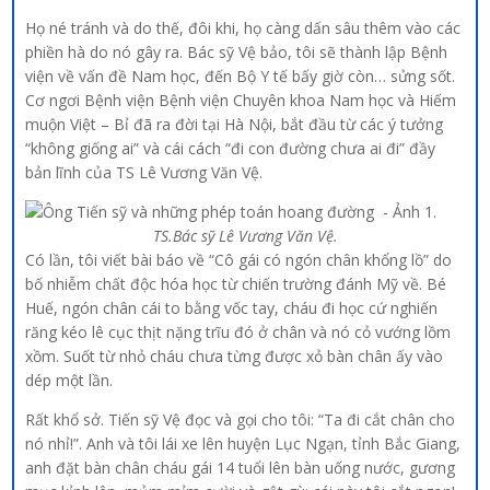
Họ né tránh và do thế, đôi khi, họ càng dấn sâu thêm vào các
phiền hà do nó gây ra. Bác sỹ Vệ bảo, tôi sẽ thành lập Bệnh
viện về vấn đề Nam học, đến Bộ Y tế bấy giờ còn… sửng sốt.
Cơ ngơi Bệnh viện Bệnh viện Chuyên khoa Nam học và Hiếm
muộn Việt – Bỉ đã ra đời tại Hà Nội, bắt đầu từ các ý tưởng
“không giống ai” và cái cách “đi con đường chưa ai đi” đầy
bản lĩnh của TS Lê Vương Văn Vệ.
TS.Bác sỹ Lê Vương Văn Vệ.
Có lần, tôi viết bài báo về “Cô gái có ngón chân khổng lồ” do
bố nhiễm chất độc hóa học từ chiến trường đánh Mỹ về. Bé
Huế, ngón chân cái to bằng vốc tay, cháu đi học cứ nghiến
răng kéo lê cục thịt nặng trĩu đó ở chân và nó cỏ vướng lồm
xồm. Suốt từ nhỏ cháu chưa từng được xỏ bàn chân ấy vào
dép một lần.
Rất khổ sở. Tiến sỹ Vệ đọc và gọi cho tôi: “Ta đi cắt chân cho
nó nhỉ!”. Anh và tôi lái xe lên huyện Lục Ngạn, tỉnh Bắc Giang,
anh đặt bàn chân cháu gái 14 tuổi lên bàn uống nước, gương