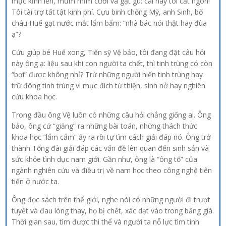
mục kỉnh lên, mủm mỉm cười và gật gù: cái này tôi cắt ngon!
Tôi tài trợ tất tật kinh phí. Cựu binh chống Mỹ, anh Sinh, bố
cháu Huế gạt nước mắt lẩm bẩm: “nhà bác nói thật hay đùa
ạ”?
Cứu giúp bé Huế xong, Tiến sỹ Vệ bảo, tôi đang đặt câu hỏi
này ông ạ: liệu sau khi con người ta chết, thì tinh trùng có còn
“bơi” được không nhỉ? Trừ những người hiến tinh trùng hay
trữ đông tinh trùng vì mục đích từ thiện, sinh nở hay nghiên
cứu khoa học.
Trong đầu ông Vệ luôn có những câu hỏi chẳng giống ai. Ông
bảo, ông cứ “giăng” ra những bài toán, những thách thức
khoa học “lẩm cẩm” ấy ra rồi tự tìm cách giải đáp nó. Ông trở
thành Tổng đài giải đáp các vấn đề lên quan đến sinh sản và
sức khỏe tình dục nam giới. Gần như, ông là “ông tổ” của
ngành nghiên cứu và điều trị về nam học theo công nghệ tiên
tiến ở nước ta.
Ông đọc sách trên thế giới, nghe nói có những người đi trượt
tuyết và đau lòng thay, họ bị chết, xác dạt vào trong băng giá.
Thời gian sau, tìm được thi thể và người ta nỗ lực tìm tinh