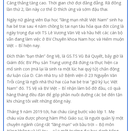
Căng thẳng tăng cao. Thời gian chờ đợi đằng đẵng. Rã đông
lần thứ 2, lần này cơ thể D thích ứng và sớm đậu thai.
Ngày nữ giảng viên Đại học “lãng mạn nhất Việt Nam” sinh hạ
hai bé trai sau 4 năm chồng bị tai nạn tàu hỏa qua đời cũng là
ngày trọng đại với TS Lê Vương Văn Vệ và hầu hết các cán bộ
vẫn đang làm việc ở BV Chuyên khoa Nam học và Hiếm muộn
Việt – Bỉ hiện nay.
Đích thân “bạn thân” ông Vệ, là GS.TS Vũ Bá Quyết, bấy giờ là
Giám đốc BV Phụ sản Trung ương đã đứng ra thực hiện ca
mổ sinh con (mà lại là sinh ra một lúc hai quý tử) chấn động
dư luận của D. Căn nhà trụ sở Bệnh viện ở 23 Nguyễn Văn
Trỗi cũng là ngôi nhà thứ hai của hai bé trai “giữ kỷ lục Việt
Nam” đó. TS Vệ và BV Việt – Bỉ nhận làm bố đỡ đầu, có quà
hàng tháng đều đặn để góp phần nuôi dưỡng các bé đến tận
khi chúng tôi viết những dòng này.
Tháng 9 năm 2019 tới, hai cháu cùng bước vào lớp 1. Mẹ
cháu vừa được phong hàm Phó Giáo sư, là người quản lý một
chuyên ngành cũng rất “lãng mạn” với bầu trời – Bộ môn
Hàng không và Vũ trụ – của một trường đại học danh tiếng