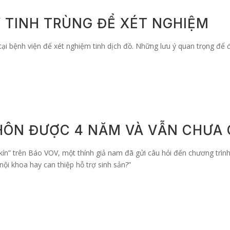
 TINH TRÙNG ĐỂ XÉT NGHIỆM
à tại bệnh viện để xét nghiệm tinh dịch đồ. Những lưu ý quan trọng để
 HÔN ĐƯỢC 4 NĂM VÀ VẪN CHƯA
n” trên Báo VOV, một thính giả nam đã gửi câu hỏi đến chương trình: “C
nội khoa hay can thiệp hỗ trợ sinh sản?”