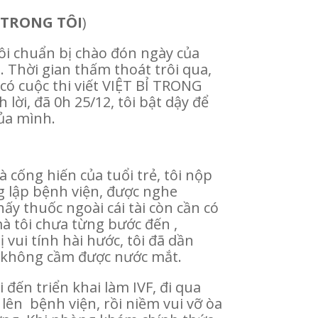
Ỉ TRONG TÔI
)
tôi chuẩn bị chào đón ngày của
 Thời gian thấm thoát trôi qua,
 có cuộc thi viết VIỆT BỈ TRONG
lời, đã 0h 25/12, tôi bật dậy để
của mình.
à cống hiến của tuổi trẻ, tôi nộp
ng lập bệnh viện, được nghe
ấy thuốc ngoài cái tài còn cần có
mà tôi chưa từng bước đến ,
vui tính hài hước, tôi đã dần
u không cầm được nước mắt.
đến triển khai làm IVF, đi qua
lên bệnh viện, rồi niềm vui vỡ òa