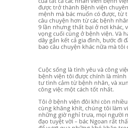
của tất cả các nhân viên bệnh vi
được trở thành Bệnh viện chuyê
mệnh mà bác muốn có được, từ th
câu chuyện hơn từ các bệnh nhân
9 lần nhưng thất bại ở nơi khác, 
vọng cuối cùng ở bệnh viện. Và h
dây gắn kết cả gia đình, bước đi
bao câu chuyện khác nữa mà tôi 
Cuộc sống là tình yêu và công việ
bệnh viện tôi được chính là mìn
tư tình cảm từ bệnh nhân, và xun
công việc một cách tốt nhất.
Tôi ở bệnh viện đôi khi còn nhiều
cùng khăng khít, chúng tôi làm 
những giờ nghỉ trưa, mọi người n
đạo tuyệt vời – bác Ngoan rất th
để vượt qua những khó khăn tron