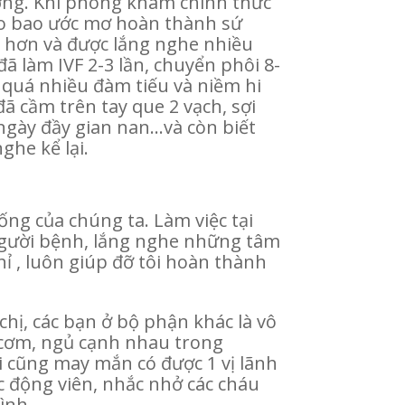
ướng. Khi phòng khám chính thức
eo bao ước mơ hoàn thành sứ
u hơn và được lắng nghe nhiều
 làm IVF 2-3 lần, chuyển phôi 8-
h quá nhiều đàm tiếu và niềm hi
ã cầm trên tay que 2 vạch, sợi
 ngày đầy gian nan…và còn biết
he kể lại.
ống của chúng ta. Làm việc tại
 người bệnh, lắng nghe những tâm
ỉ , luôn giúp đỡ tôi hoàn thành
chị, các bạn ở bộ phận khác là vô
 cơm, ngủ cạnh nhau trong
i cũng may mắn có được 1 vị lãnh
úc động viên, nhắc nhở các cháu
ình.