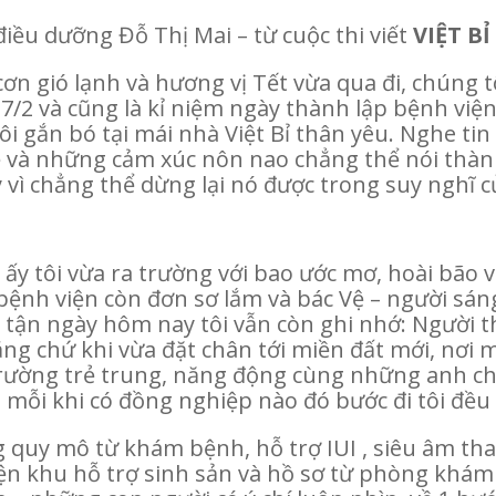
 điều dưỡng Đỗ Thị Mai – từ cuộc thi viết
VIỆT B
cơn gió lạnh và hương vị Tết vừa qua đi, chúng 
/2 và cũng là kỉ niệm ngày thành lập bệnh viện.
ôi gắn bó tại mái nhà Việt Bỉ thân yêu. Nghe tin
ề và những cảm xúc nôn nao chẳng thể nói thành 
y vì chẳng thể dừng lại nó được trong suy nghĩ 
i ấy tôi vừa ra trường với bao ước mơ, hoài bão v
y bệnh viện còn đơn sơ lắm và bác Vệ – người sá
 tận ngày hôm nay tôi vẫn còn ghi nhớ: Người th
ắng chứ khi vừa đặt chân tới miền đất mới, nơi 
ường trẻ trung, năng động cùng những anh chị 
 mỗi khi có đồng nghiệp nào đó bước đi tôi đề
uy mô từ khám bệnh, hỗ trợ IUI , siêu âm thai 
ện khu hỗ trợ sinh sản và hồ sơ từ phòng khám 