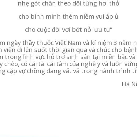
nhẹ gót chân theo dõi từng hơi thở
cho bình minh thêm niềm vui ấp ủ
cho cuộc đời vơi bớt nỗi ưu tư”
 ngày thầy thuốc Việt Nam và kỉ niệm 3 năm ng
 viện đi lên suốt thời gian qua và chúc cho bệ
ớn trong lĩnh vực hỗ trợ sinh sản tại miền bắc 
y chèo, có cái tài cái tâm của nghề y và luôn v
g cặp vợ chồng đang vất vả trong hành trình t
Hà Nộ