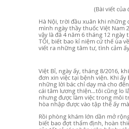
(Bài viết của
Hà Nội, trời đầu xuân khi những 
mình ngày thầy thuốc Việt Nam 27
vậy là đã 4 năm 6 tháng 12 ngày t
TÔI, biết bao kỉ niệm cứ thế ùa v
viết ra những tâm tư, tình cảm ấ
Việt Bỉ, ngày ấy, tháng 8/2016, kh
đơn xin việc tại bệnh viện. Khi ấ
những lời bác chỉ dạy mà cho đến
cái tâm lương thiện…tôi cũng lo l
nhưng được làm việc trong môi tr
hòa nhập được vào tập thể ấy mà
Rồi phòng khám lớn dần mở rộng q
biết bao đợt thẩm định, hoàn thi