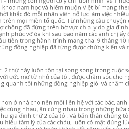
ện – những con người có ý chí luôn nhìn về 1 h
n khoa nam học và hiếm muộn Việt bỉ mang th
ời khắc đó mỗi nhân viên nỗ lực làm việc nhiề
 trên mọi miền tổ quốc. Từ những câu chuyện đã
vợ chồng đã đứng trên bờ vực chia ly do gia đìn
ạnh phúc vỡ òa khi sau bao năm các anh chị ấy đ
 đầu tiên trong hành trình mang thai 9 tháng 10
cùng đồng nghiệp đã từng được chứng kiến và ng
c. 2 thứ này luôn tồn tại song song trong cuộc s
h với ước mơ từ nhỏ của tôi, được chăm sóc cho
g quanh tôi những đồng nghiệp giỏi và chăm ch
 hơn ở nhà cho nên mối liên hệ với các bác, anh 
việc cùng nhau, ăn cùng nhau trong những bữa
hư gia đình thứ 2 của tôi. Và bản thân chúng tô
ấu hiểu tâm lý của các cháu, luôn có mặt đúng l
g cuộc sống và hoàn thành tốt công việc của m