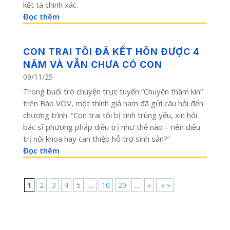
kết ta chính xác.
Đọc thêm
CON TRAI TÔI ĐÃ KẾT HÔN ĐƯỢC 4
NĂM VÀ VẪN CHƯA CÓ CON
09/11/25
Trong buổi trò chuyện trực tuyến “Chuyện thầm kín”
trên Báo VOV, một thính giả nam đã gửi câu hỏi đến
chương trình: “Con trai tôi bị tinh trùng yếu, xin hỏi
bác sĩ phương pháp điều trị như thế nào – nên điều
trị nội khoa hay can thiệp hỗ trợ sinh sản?”
Đọc thêm
1
2
3
4
5
...
10
20
...
»
» »