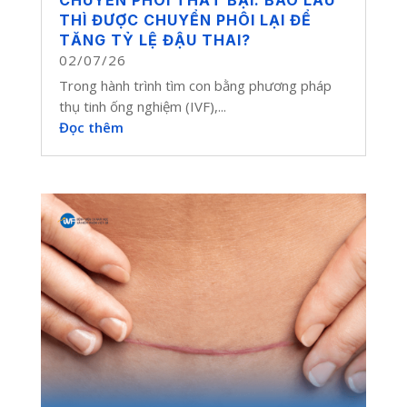
CHUYỂN PHÔI THẤT BẠI: BAO LÂU
THÌ ĐƯỢC CHUYỂN PHÔI LẠI ĐỂ
TĂNG TỶ LỆ ĐẬU THAI?
02/07/26
Trong hành trình tìm con bằng phương pháp
thụ tinh ống nghiệm (IVF),...
Đọc thêm