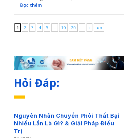
Đọc thêm
1
2
3
4
5
...
10
20
...
»
» »
Hỏi Đáp:
Nguyên Nhân Chuyển Phôi Thất Bại
Nhiều Lần Là Gì? & Giải Pháp Điều
Trị