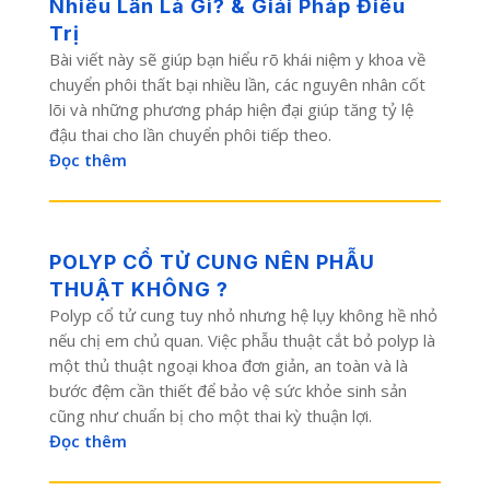
Nhiều Lần Là Gì? & Giải Pháp Điều
Trị
Bài viết này sẽ giúp bạn hiểu rõ khái niệm y khoa về
chuyển phôi thất bại nhiều lần, các nguyên nhân cốt
lõi và những phương pháp hiện đại giúp tăng tỷ lệ
đậu thai cho lần chuyển phôi tiếp theo.
Đọc thêm
POLYP CỔ TỬ CUNG NÊN PHẪU
THUẬT KHÔNG ?
Polyp cổ tử cung tuy nhỏ nhưng hệ lụy không hề nhỏ
nếu chị em chủ quan. Việc phẫu thuật cắt bỏ polyp là
một thủ thuật ngoại khoa đơn giản, an toàn và là
bước đệm cần thiết để bảo vệ sức khỏe sinh sản
cũng như chuẩn bị cho một thai kỳ thuận lợi.
Đọc thêm