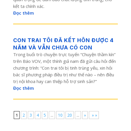
kết ta chính xác.
Đọc thêm
CON TRAI TÔI ĐÃ KẾT HÔN ĐƯỢC 4
NĂM VÀ VẪN CHƯA CÓ CON
Trong buổi trò chuyện trực tuyến “Chuyện thầm kín”
trên Báo VOV, một thính giả nam đã gửi câu hỏi đến
chương trình: “Con trai tôi bị tinh trùng yếu, xin hỏi
bác sĩ phương pháp điều trị như thế nào – nên điều
trị nội khoa hay can thiệp hỗ trợ sinh sản?”
Đọc thêm
1
2
3
4
5
...
10
20
...
»
» »