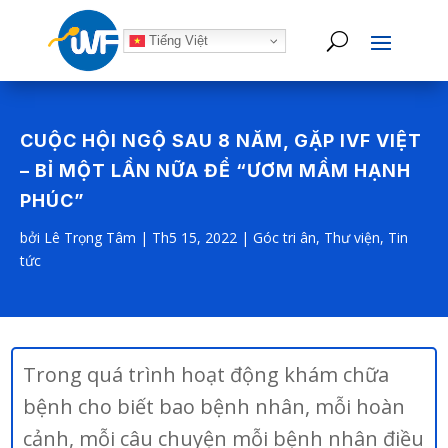
Tiếng Việt
CUỘC HỘI NGỘ SAU 8 NĂM, GẶP IVF VIỆT
– BỈ MỘT LẦN NỮA ĐỂ “ƯƠM MẦM HẠNH
PHÚC”
bởi
Lê Trọng Tâm
|
Th5 15, 2022
|
Góc tri ân
,
Thư viện
,
Tin
tức
Trong quá trình hoạt động khám chữa
bệnh cho biết bao bệnh nhân, mỗi hoàn
cảnh, mỗi câu chuyện mỗi bệnh nhân điều