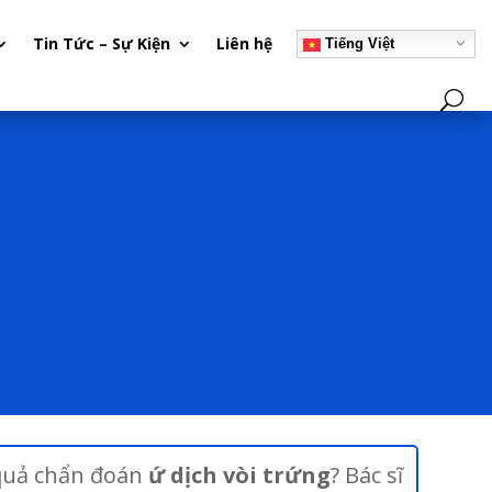
Tin Tức – Sự Kiện
Liên hệ
Tiếng Việt
quả chẩn đoán
ứ dịch vòi trứng
? Bác sĩ