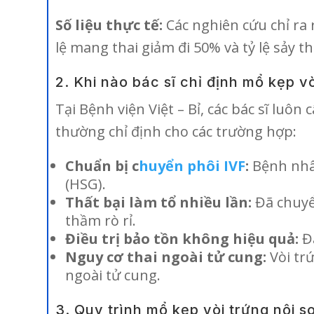
Số liệu thực tế:
Các nghiên cứu chỉ ra 
lệ mang thai giảm đi 50% và tỷ lệ sảy t
2. Khi nào bác sĩ chỉ định mổ kẹp v
Tại Bệnh viện Việt – Bỉ, các bác sĩ luô
thường chỉ định cho các trường hợp:
Chuẩn bị c
huyển phôi IVF
:
Bệnh nhân
(HSG).
Thất bại làm tổ nhiều lần:
Đã chuyể
thầm rò rỉ.
Điều trị bảo tồn không hiệu quả:
Đã
Nguy cơ thai ngoài tử cung:
Vòi tr
ngoài tử cung.
3. Quy trình mổ kẹp vòi trứng nội so