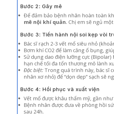
Bước 2: Gây mê
Để đảm bảo bệnh nhân hoàn toàn khôn
mê nội khí quản
. Chị em sẽ ngủ một 
Bước 3: Tiến hành nội soi kẹp vòi t
Bác sĩ rạch 2-3 vết mổ siêu nhỏ (kho
Bơm khí CO2 để làm căng ổ bụng, giúp
Sử dụng dao điện lưỡng cực (Bipolar) 
hạn chế tối đa tổn thương mô lành x
Đặc biệt:
Trong quá trình này, bác sĩ 
nhân xơ nhỏ) để “dọn dẹp” sạch sẽ ng
Bước 4: Hồi phục và xuất viện
Vết mổ được khâu thẩm mỹ, gần như k
Bệnh nhân được đưa về phòng hồi sức 
sau 24h.