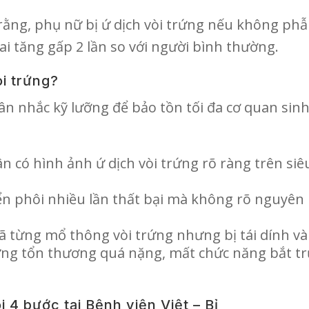
rằng, phụ nữ bị ứ dịch vòi trứng nếu không phẫu
hai tăng gấp 2 lần so với người bình thường.
òi trứng?
n cân nhắc kỹ lưỡng để bảo tồn tối đa cơ quan si
 có hình ảnh ứ dịch vòi trứng rõ ràng trên si
n phôi nhiều lần thất bại mà không rõ nguyên 
 từng mổ thông vòi trứng nhưng bị tái dính và t
ứng tổn thương quá nặng, mất chức năng bắt trứ
i 4 bước tại Bệnh viện Việt – Bỉ