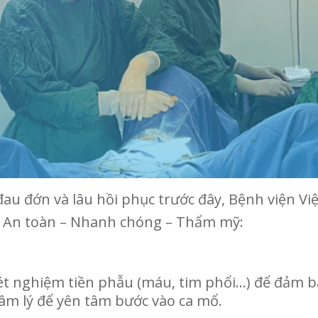
u đớn và lâu hồi phục trước đây, Bệnh viện Việ
ảo An toàn – Nhanh chóng – Thẩm mỹ:
c xét nghiệm tiền phẫu (máu, tim phổi…) để đảm
âm lý để yên tâm bước vào ca mổ.