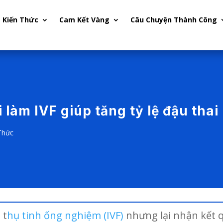
Kiến Thức
Cam Kết Vàng
Câu Chuyện Thành Công
 làm IVF giúp tăng tỷ lệ đậu thai
Thức
 t
hụ tinh ống nghiệm (IVF)
nhưng lại nhận kết 