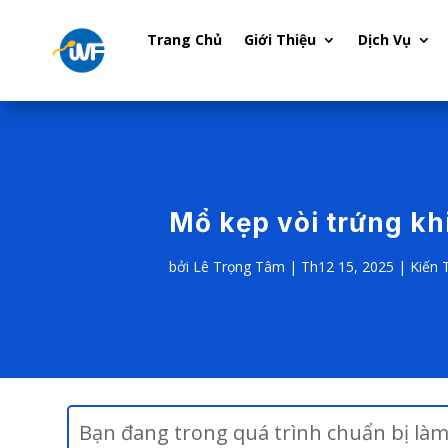
Trang Chủ
Giới Thiệu
Dịch Vụ
Mổ kẹp vòi trứng khi
bởi
Lê Trọng Tâm
|
Th12 15, 2025
|
Kiến 
Bạn đang trong quá trình chuẩn bị làm